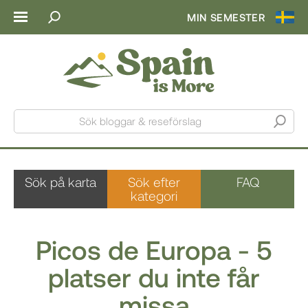
MIN SEMESTER
Sök bloggar & reseförslag
Sök på karta
Sök efter
FAQ
kategori
Picos de Europa - 5
platser du inte får
missa