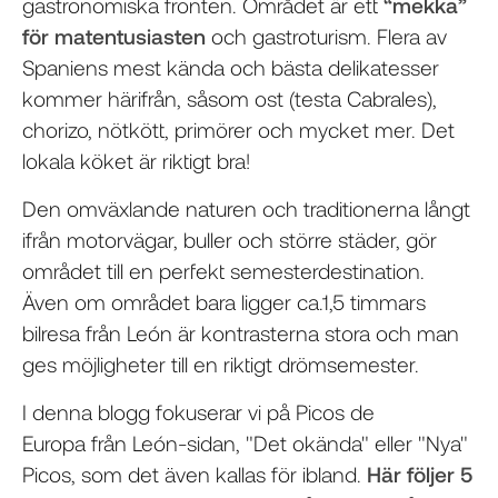
gastronomiska fronten. Området är ett
“mekka”
för matentusiasten
och gastroturism. Flera av
Spaniens mest kända och bästa delikatesser
kommer härifrån, såsom ost (testa Cabrales),
chorizo, nötkött, primörer och mycket mer. Det
lokala köket är riktigt bra!
Den omväxlande naturen och traditionerna långt
ifrån motorvägar, buller och större städer, gör
området till en perfekt semesterdestination.
Även om området bara ligger ca.1,5 timmars
bilresa från León är kontrasterna stora och man
ges möjligheter till en riktigt drömsemester.
I denna blogg fokuserar vi på Picos de
Europa från León-sidan, "Det okända" eller "Nya"
Picos, som det även kallas för ibland.
Här följer 5