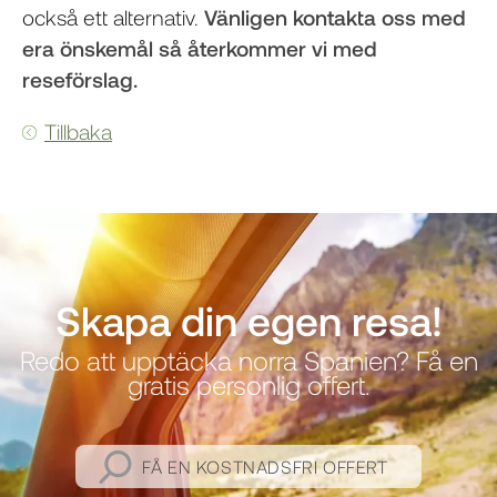
också ett alternativ.
Vänligen kontakta oss med
era önskemål så återkommer vi med
reseförslag.
Tillbaka
Skapa din egen resa!
Redo att upptäcka norra Spanien? Få en
gratis personlig offert.
FÅ EN KOSTNADSFRI OFFERT