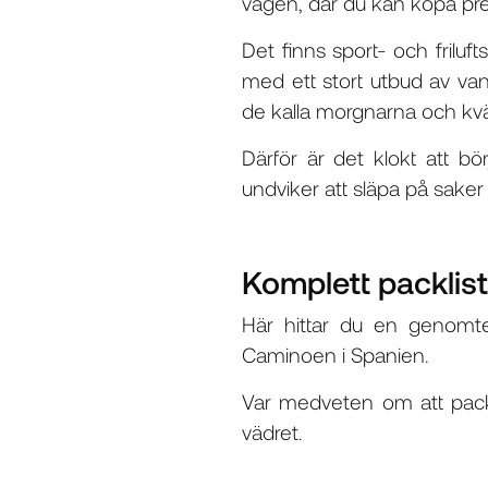
vägen, där du kan köpa pre
Det finns sport- och friluf
med ett stort utbud av van
de kalla morgnarna och kväl
Därför är det klokt att b
undviker att släpa på saker
Komplett packlis
Här hittar du en genomte
Caminoen i Spanien.
Var medveten om att packl
vädret.