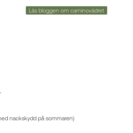
Läs bloggen om caminovädret
r
lt med nackskydd på sommaren)