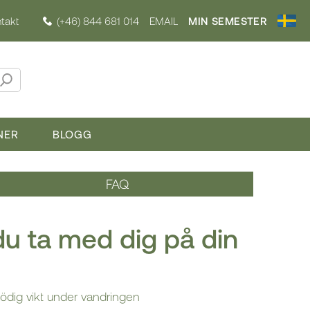
takt
(+46) 844 681 014
EMAIL
MIN SEMESTER
NER
BLOGG
FAQ
du ta med dig på din
nödig vikt under vandringen