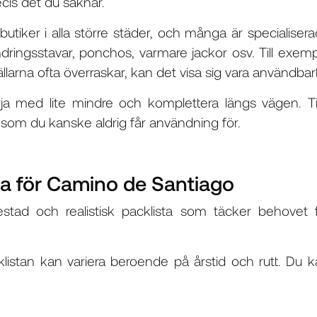
cis det du saknar.
tsbutiker i alla större städer, och många är speciali
dringsstavar, ponchos, varmare jackor osv. Till exe
larna ofta överraskar, kan det visa sig vara användbart
örja med lite mindre och komplettera längs vägen. Ti
 som du kanske aldrig får användning för.
ta för Camino de Santiago
stad och realistisk packlista som täcker behovet 
istan kan variera beroende på årstid och rutt. Du ka