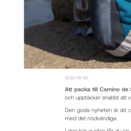
2023-05-02
Att packa till Camino de S
och upptäcker snabbt att v
Den goda nyheten är att d
med det nödvändiga.
I den här guiden får du en 