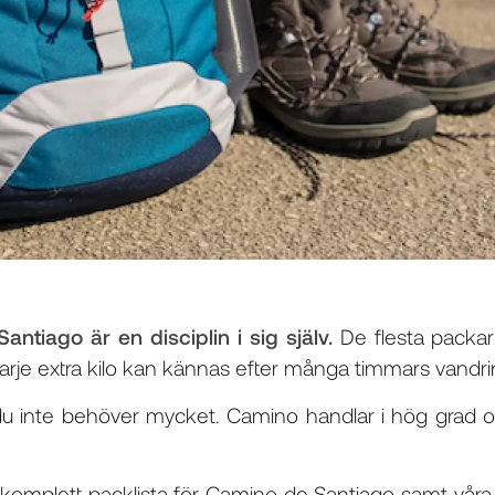
antiago är en disciplin i sig själv.
De flesta packar
arje extra kilo kan kännas efter många timmars vandri
u inte behöver mycket. Camino handlar i hög grad o
komplett packlista för Camino de Santiago samt våra b