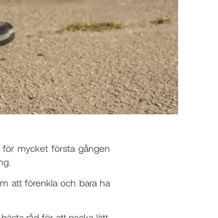
 för mycket första gången
ng.
m att förenkla och bara ha
ästa råd för att packa lätt,