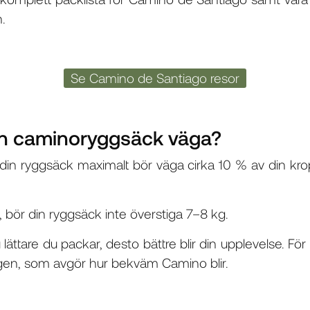
n.
Se Camino de Santiago resor
in caminoryggsäck väga?
 din ryggsäck maximalt bör väga cirka 10 % av din kro
, bör din ryggsäck inte överstiga 7–8 kg.
ju lättare du packar, desto bättre blir din upplevelse. Fö
gen, som avgör hur bekväm Camino blir.