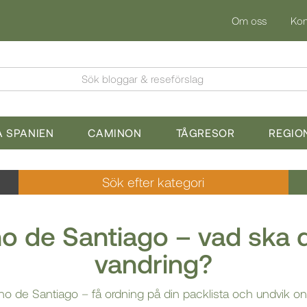
Om oss
Kon
Sök bloggar & reseförslag
 SPANIEN
CAMINON
TÅGRESOR
REGIO
Sök efter kategori
ino de Santiago – vad ska 
vandring?
amino de Santiago – få ordning på din packlista och undvik o