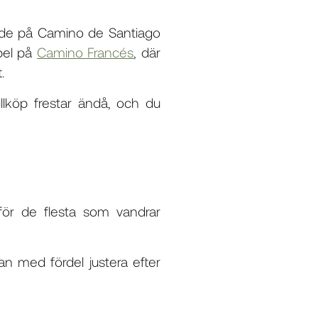
serade på Camino de Santiago
mpel på
Camino Francés
, där
.
llköp frestar ändå, och du
för de flesta som vandrar
n med fördel justera efter