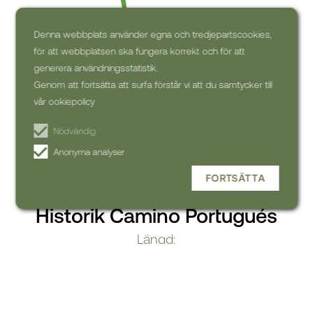
Denna webbplats använder egna och tredjepartscookies,
för att webbplatsen ska fungera korrekt och för att
generera användningsstatistik.
Genom att fortsätta att surfa förstår vi att du samtycker till
vår ookiepolicy
Nödvändig
Anonyma analyser
FORTSÄTTA
Historik Camino Portugués
Längd:
238 km
Start:
Slutet:
Oporto
Santiago de Compostela