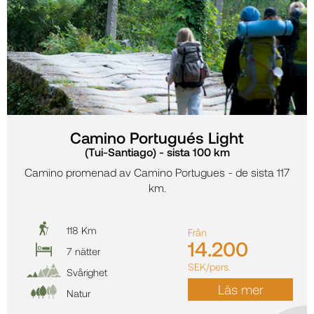
Camino Portugués Light
(Tui-Santiago) - sista 100 km
Camino promenad av Camino Portugues - de sista 117
km.
118 Km
Från
14.200
7 nätter
SEK/pers.
Svårighet
Läs mer
Natur