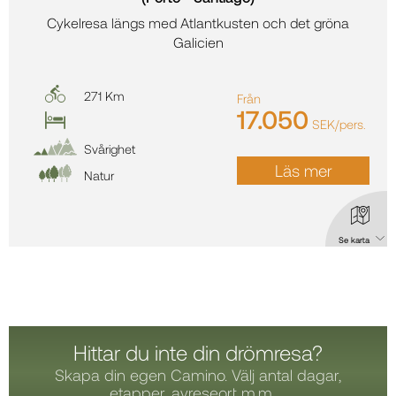
Cykelresa längs med Atlantkusten och det gröna
Galicien
271 Km
Från
17.050
SEK/pers.
Svårighet
Läs mer
Natur
Se karta
Karta: Cykelresa Camino Portugues (Porto - Santiago)
Hittar du inte din drömresa?
Skapa din egen Camino. Välj antal dagar,
etapper, avreseort m.m. ...