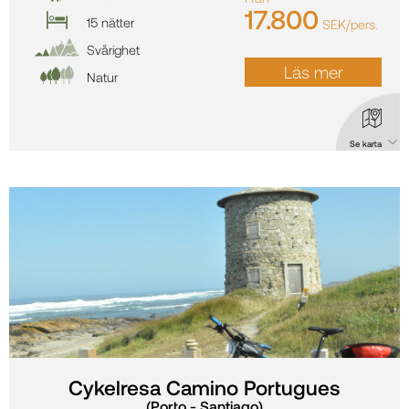
17.800
15 nätter
SEK/pers.
Svårighet
Läs mer
Natur
Se karta
Karta: Camino Portugues - Kustrutten (Porto - Santiago)
Cykelresa Camino Portugues
(Porto - Santiago)