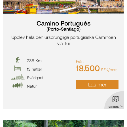
Camino Portugués
(Porto-Santiago)
Upplev hela den ursprungliga portugisiska Caminoen
via Tui
238 Km
Från
18.500
13 nätter
SEK/pers.
Svårighet
Läs mer
Natur
Se karta
Karta: Camino Portugués (Porto-Santiago)