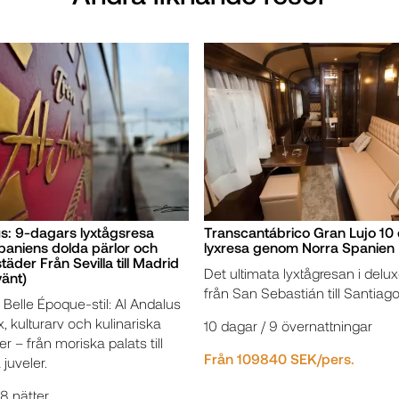
s: 9-dagars lyxtågsresa
Transcantábrico Gran Lujo 10
aniens dolda pärlor och
lyxresa genom Norra Spanien
täder Från Sevilla till Madrid
Det ultimata lyxtågresan i delu
vänt)
från San Sebastián till Santiago
 Belle Époque-stil: Al Andalus
x, kulturarv och kulinariska
10 dagar / 9 övernattningar
r – från moriska palats till
Från 109840 SEK/pers.
juveler.
8 nätter