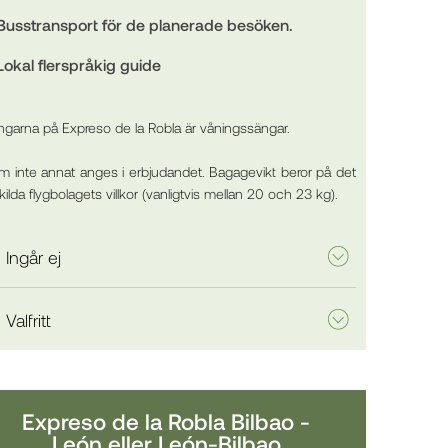
Busstransport för de planerade besöken.
Lokal flerspråkig guide
ngarna på Expreso de la Robla är våningssängar.
m inte annat anges i erbjudandet. Bagagevikt beror på det
ilda flygbolagets villkor (vanligtvis mellan 20 och 23 kg).
Ingår ej
Valfritt
Expreso de la Robla Bilbao -
León eller León-Bilbao