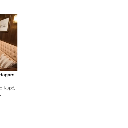
 dagars
xe-kupé,
.