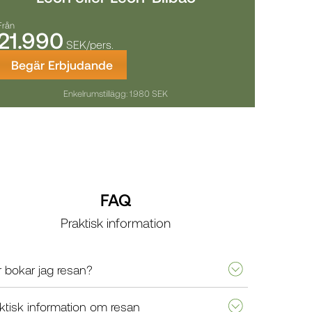
Från
21.990
SEK/pers.
Begär Erbjudande
Enkelrumstillägg: 1.980 SEK
FAQ
Praktisk information
 bokar jag resan?
ktisk information om resan