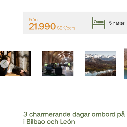
Från
5 nätter
21.990
SEK/pers.
3 charmerande dagar ombord på E
i Bilbao och León