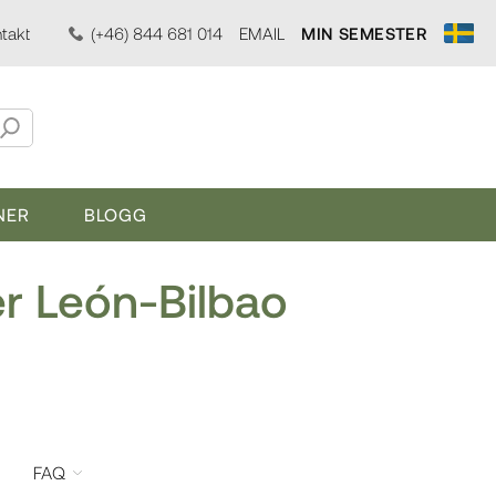
takt
(+46) 844 681 014
EMAIL
MIN SEMESTER
NER
BLOGG
er León-Bilbao
FAQ