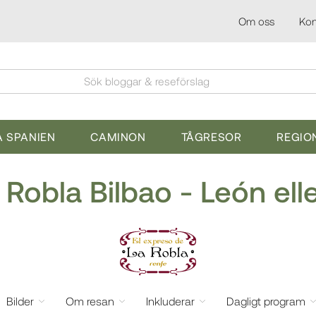
Om oss
Kon
Sök bloggar & reseförslag
 SPANIEN
CAMINON
TÅGRESOR
REGIO
 Robla Bilbao - León ell
Bilder
Om resan
Inkluderar
Dagligt program