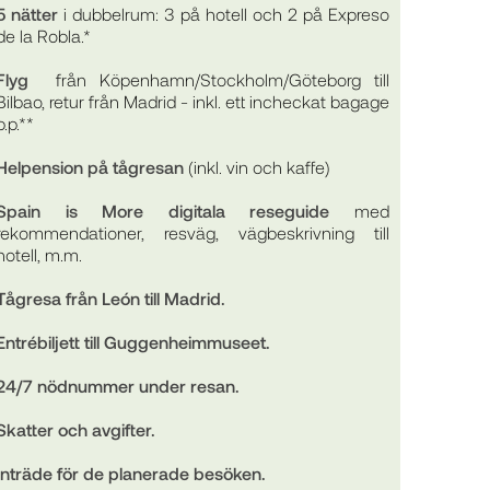
5 nätter
i dubbelrum: 3 på hotell och 2 på Expreso
de la Robla.*
Flyg
från Köpenhamn/Stockholm/Göteborg till
Bilbao, retur från Madrid - inkl. ett incheckat bagage
p.p.**
Helpension på tågresan
(inkl. vin och kaffe)
Spain is More digitala reseguide
med
rekommendationer, resväg, vägbeskrivning till
hotell, m.m.
Tågresa från León till Madrid.
Entrébiljett till Guggenheimmuseet.
24/7 nödnummer under resan.
Skatter och avgifter.
Inträde för de planerade besöken.​​​​​