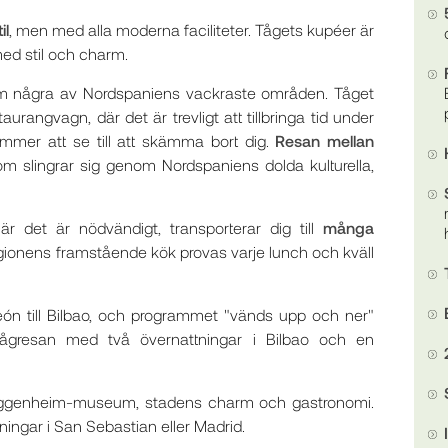
il
, men med alla moderna faciliteter. Tågets kupéer är
ed stil och charm.
nom några av Nordspaniens vackraste områden. Tåget
aurangvagn, där det är trevligt att tillbringa tid under
mmer att se till att skämma bort dig.
Resan mellan
om slingrar sig genom Nordspaniens dolda kulturella,
r det är nödvändigt, transporterar dig till
många
egionens framstående kök provas varje lunch och kväll
 León till Bilbao, och programmet "vänds upp och ner"
tågresan med två övernattningar i Bilbao och en
Guggenheim-museum, stadens charm och gastronomi.
ingar i San Sebastian eller Madrid.