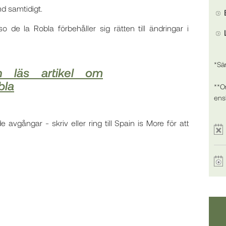
md samtidigt.
o de la Robla förbehåller sig rätten till ändringar i
*Sä
h läs artikel om
bla
**O
ensk
vgångar - skriv eller ring till Spain is More för att