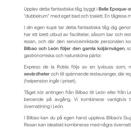
Upplev detta fantastiska tåg, byggt i
Belle Epoque-st
"dubbelrum" med eget bad och toalett. En tågresa m
I din egen kupé tar detta fantastiska tåg dig ge
har ett brett utbud av faciliteter, såsom bar och rest
resan, och där den serviceinriktade personalen ko
Bilbao och León följer den gamla koljärnvägen
, s
gastronomiska och natursköna pärlor.
Expreso de la Robla följs av en lyxbuss som, nä
sevärdheter
och till spännande restauranger, där r
(helpension ingår i priset).
Tåget kör antingen från Bilbao till León eller från
beroende på avgång. Vi kombinerar vanligtvis 
övernattning i León.
I Bilbao kan du på egen hand uppleva Bilbao’s 
Resan kan idealiskt kombineras med några övernattn