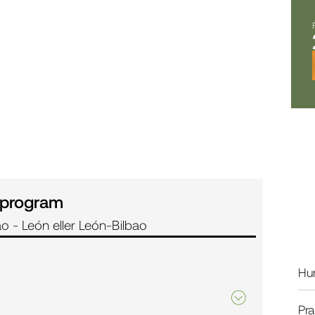
 program
o - León eller León-Bilbao
Hur
Pra