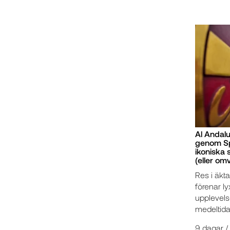
Al Andalu
genom Sp
ikoniska s
(eller om
Res i äkta
förenar ly
upplevelse
medeltida 
9 dagar / 