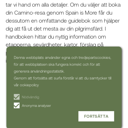
tar vi hand om alla detaljer. Om du väljer att boka
din Camino-resa genom Spain is More får du
dessutom en
omfattande guidebok
som hjälper
dig att få ut det mesta av din pilgrimsfärd. I
handboken hittar du nyttig information om
etapperna, sevärdheter, kartor, förslag på
packning, tips på restauranger och mer. Boka
Denna webbplats använder egna och tredjepartscookies,
idag och gör dig redo för ditt livs upplevelse!
för att webbplatsen ska fungera korrekt och för att
generera användningsstatistik.
Genom att fortsätta att surfa förstår vi att du samtycker till
vår ookiepolicy
Välj när du vill resa
Dela eller slå samman etapper
Nödvändig
Skräddarsydda pilgrimsfärder
Anonyma analyser
FORTSÄTTA