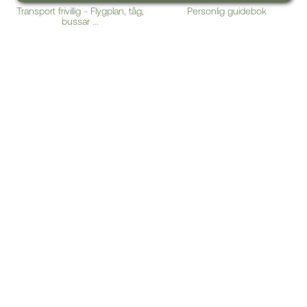
Transport frivillig - Flygplan, tåg,
Personlig guidebok
bussar ...
24-timmars telefonassistans
Vilken led ska jag välja?
Vädret på el Camino
Bästa årstid att vandra på Caminon?
Guide til Caminon