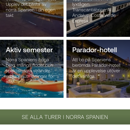
Upplev det bästa av
lyxtågen:
norra Spanien i din egen
Transcantábrico, Al
takt
Andalus, Costa Verde
Express.
Aktiv semester
Parador-hotell
Norra Spaniens höga
Att bo på Spaniens
berg, många floder och
berömda Parador-hotell
spektakulära stränder
är en upplevelse utöver
erbjuder utmaningar för
det vanliga.
alla!
SE ALLA TURER I NORRA SPANIEN