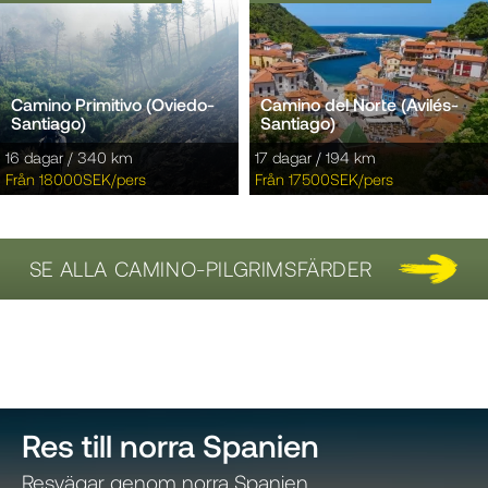
Camino Primitivo (Oviedo-
Camino del Norte (Avilés-
Santiago)
Santiago)
16 dagar / 340 km
17 dagar / 194 km
Från 18000SEK/pers
Från 17500SEK/pers
SE ALLA CAMINO-PILGRIMSFÄRDER
Res till norra Spanien
Resvägar genom norra Spanien