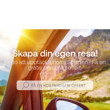
Skapa din egen resa!
Redo att upptäcka norra Spanien? Få en
gratis personlig offert.
FÅ EN KOSTNADSFRI OFFERT