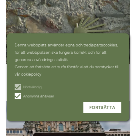
Denna webbplats använder egna och tredjepartscookies,
för att webbplatsen ska fungera korrekt och för att
generera användningsstatistik.
Genom att fortsätta att surfa förstår vi att du samtycker till
UNESCO - Världsarv längs Caminon
vår ookiepolicy
Upptäck UNESCO-sevärdheter längs Camino-
rutterna!...
Nödvändig
Anonyma analyser
FORTSÄTTA