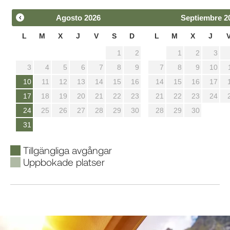
Agosto
2026
Septiembre
2
L
M
X
J
V
S
D
L
M
X
J
1
2
1
2
3
3
4
5
6
7
8
9
7
8
9
10
10
11
12
13
14
15
16
14
15
16
17
17
18
19
20
21
22
23
21
22
23
24
24
25
26
27
28
29
30
28
29
30
31
Tillgängliga avgångar
Uppbokade platser