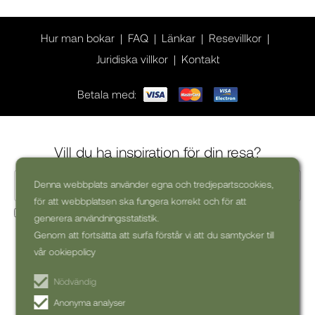
Hur man bokar
FAQ
Länkar
Resevillkor
Juridiska villkor
Kontakt
Betala med:
Vill du ha inspiration för din resa?
Denna webbplats använder egna och tredjepartscookies,
för att webbplatsen ska fungera korrekt och för att
Ja, jag skulle vilja få kommersiella nyhetsbrev (kan alltid
generera användningsstatistik.
avsluta prenumerationen)
Genom att fortsätta att surfa förstår vi att du samtycker till
vår ookiepolicy
PRENUMERERA PÅ
NYHETSBREV
Nödvändig
Anonyma analyser