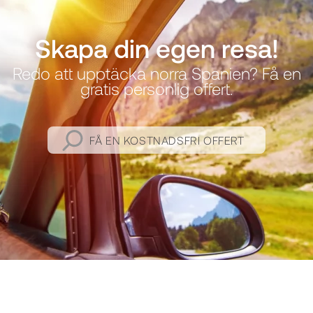
Skapa din egen resa!
Redo att upptäcka norra Spanien? Få en
gratis personlig offert.
FÅ EN KOSTNADSFRI OFFERT