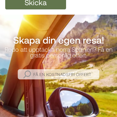
Skapa din egen resa!
Redo att upptäcka norra Spanien? Få en
gratis personlig offert.
FÅ EN KOSTNADSFRI OFFERT