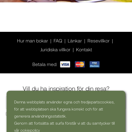
Hur man bokar
FAQ
Länkar
Resevillkor
Juridiska villkor
Kontakt
Betala med:
Vill du ha inspiration för din resa?
Denna webbplats använder egna och tredjepartscookies,
för att webbplatsen ska fungera korrekt och för att
Ja, jag skulle vilja få kommersiella nyhetsbrev (kan alltid
generera användningsstatistik.
avsluta prenumerationen)
Genom att fortsätta att surfa förstår vi att du samtycker till
vår ookiepolicy