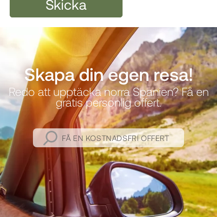
Skapa din egen resa!
Redo att upptäcka norra Spanien? Få en
gratis personlig offert.
FÅ EN KOSTNADSFRI OFFERT