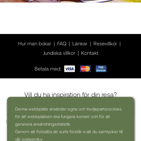
Hur man bokar
FAQ
Länkar
Resevillkor
Juridiska villkor
Kontakt
Betala med:
Vill du ha inspiration för din resa?
Denna webbplats använder egna och tredjepartscookies,
för att webbplatsen ska fungera korrekt och för att
Ja, jag skulle vilja få kommersiella nyhetsbrev (kan alltid
generera användningsstatistik.
avsluta prenumerationen)
Genom att fortsätta att surfa förstår vi att du samtycker till
vår ookiepolicy