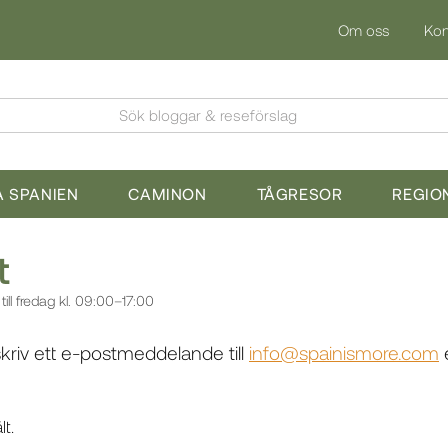
Om oss
Kon
Sök bloggar & reseförslag
 SPANIEN
CAMINON
TÅGRESOR
REGIO
t
ill fredag kl. 09:00–17:00
kriv ett e-postmeddelande till
info@spainismore.com
e
lt.