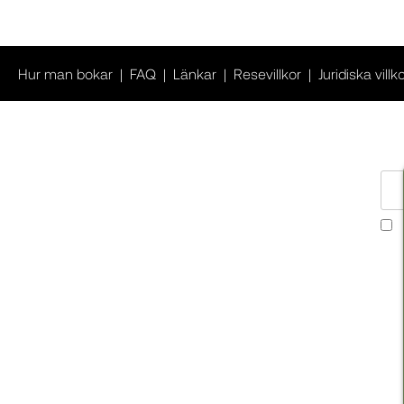
Hur man bokar
FAQ
Länkar
Resevillkor
Juridiska villk