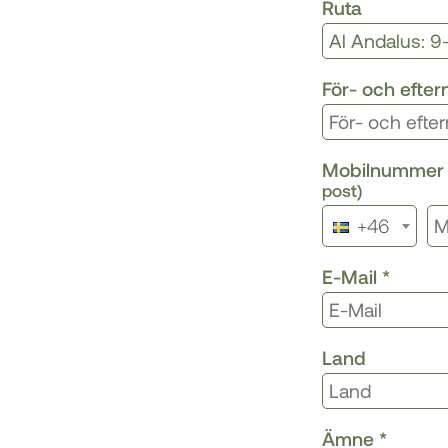
Ruta
För- och efte
Mobilnumme
post)
+46
E-Mail
*
Land
Ämne
*