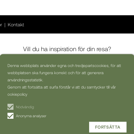
or
Kontakt
Vill du ha inspiration för din resa?
Denna webbplats använder egna och tredjepartscookies, för att
webbplatsen ska fungera korrekt och för att generera
Ja, jag skulle vilja få kommersiella nyhetsbrev (kan alltid avsluta
prenumerationen)
användningsstatistik.
Genom att fortsätta att surfa förstår vi att du samtycker till vår
PRENUMERERA PÅ
ookiepolicy
NYHETSBREV
Nödvändig
Anonyma analyser
FORTSÄTTA