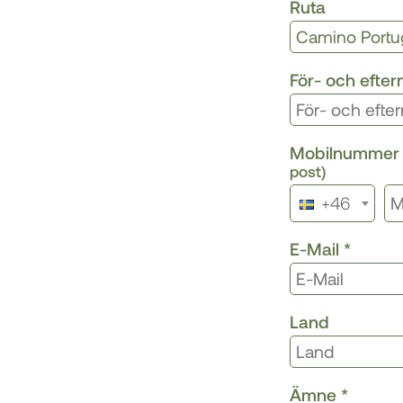
Ruta
För- och efte
Mobilnumme
post)
+46
E-Mail
*
Land
Ämne
*