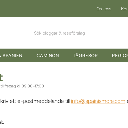
Om oss
Kon
Sök bloggar & reseförslag
 SPANIEN
CAMINON
TÅGRESOR
REGIO
t
ill fredag kl. 09:00–17:00
kriv ett e-postmeddelande till
info@spainismore.com
e
lt.