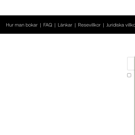
Hur man bokar
FAQ
Länkar
Resevillkor
Juridiska villk