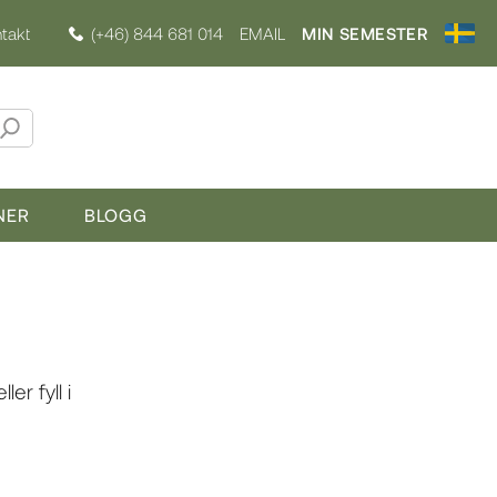
takt
(+46) 844 681 014
EMAIL
MIN SEMESTER
NER
BLOGG
ller fyll i