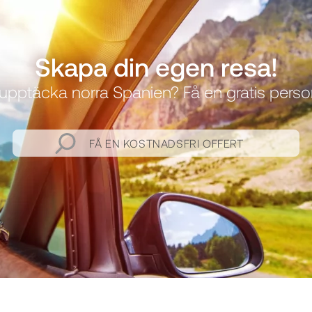
Skapa din egen resa!
upptäcka norra Spanien? Få en gratis personl
FÅ EN KOSTNADSFRI OFFERT