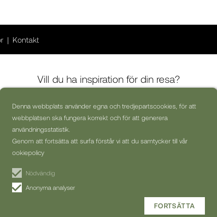
or
Kontakt
Vill du ha inspiration för din resa?
Denna webbplats använder egna och tredjepartscookies, för att
webbplatsen ska fungera korrekt och för att generera
Ja, jag skulle vilja få kommersiella nyhetsbrev (kan alltid avsluta
prenumerationen)
användningsstatistik.
Genom att fortsätta att surfa förstår vi att du samtycker till vår
PRENUMERERA PÅ
ookiepolicy
NYHETSBREV
Nödvändig
Anonyma analyser
FORTSÄTTA