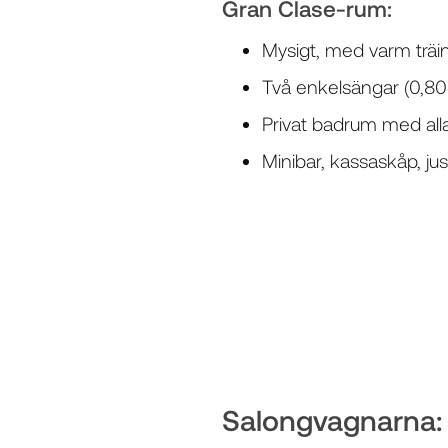
Gran Clase-rum:
Mysigt, med varm träi
Två enkelsängar (0,80m
Privat badrum med all
Minibar, kassaskåp, ju
Salongvagnarna: S