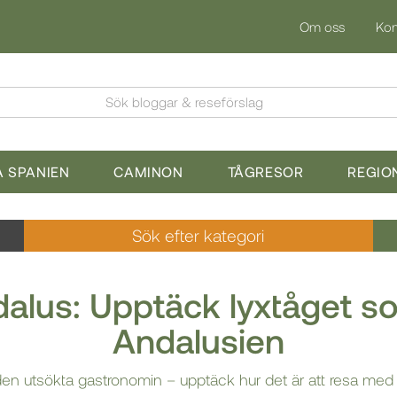
Om oss
Kon
Sök bloggar & reseförslag
 SPANIEN
CAMINON
TÅGRESOR
REGIO
Sök efter kategori
ndalus: Upptäck lyxtåget 
Andalusien
 den utsökta gastronomin – upptäck hur det är att resa med 