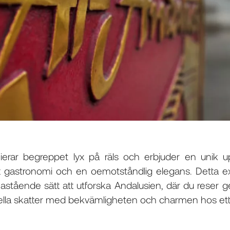
ierar begreppet lyx på räls och erbjuder en unik 
kt gastronomi och en oemotståndlig elegans. Detta exk
astående sätt att utforska Andalusien, där du reser 
rella skatter med bekvämligheten och charmen hos ett f