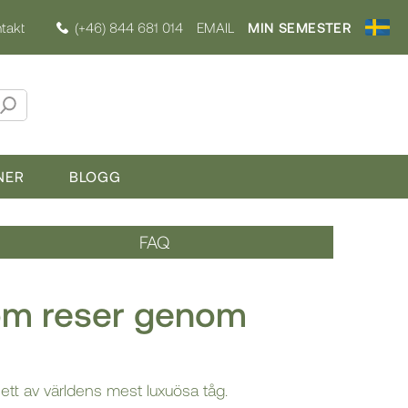
takt
(+46) 844 681 014
EMAIL
MIN SEMESTER
NER
BLOGG
FAQ
som reser genom
ett av världens mest luxuösa tåg.