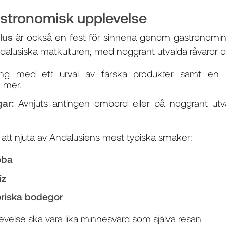
astronomisk upplevelse
lus
är också en fest för sinnena genom gastronomi
ndalusiska matkulturen, med noggrant utvalda råvaror o
ing med ett urval av färska produkter samt en r
h mer.
ar:
Avnjuts antingen ombord eller på noggrant utva
t att njuta av Andalusiens mest typiska smaker:
oba
iz
toriska bodegor
evelse ska vara lika minnesvärd som själva resan.