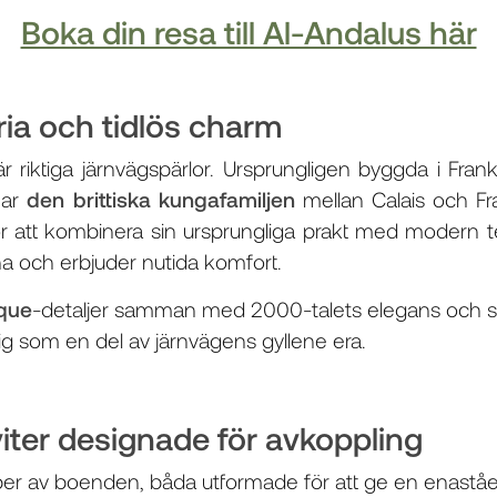
Boka din resa till Al-Andalus här
ria och tidlös charm
r riktiga järnvägspärlor. Ursprungligen byggda i Frank
nar
den brittiska kungafamiljen
mellan Calais och Fr
för att kombinera sin ursprungliga prakt med modern te
na och erbjuder nutida komfort.
oque
-detaljer samman med 2000-talets elegans och sk
ig som en del av järnvägens gyllene era.
iter designade för avkoppling
per av boenden, båda utformade för att ge en enastå