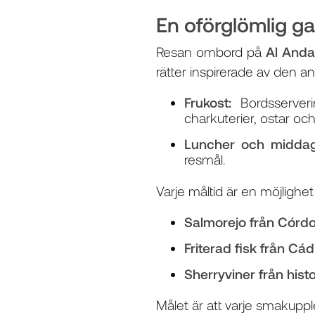
En oförglömlig g
Resan ombord på
Al Anda
rätter inspirerade av den a
Frukost:
Bordsserver
charkuterier, ostar oc
Luncher och middag
resmål.
Varje måltid är en möjlighe
Salmorejo från Córd
Friterad fisk från Cád
Sherryviner från his
Målet är att varje smakuppl