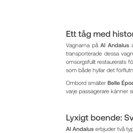
Ett tåg med histo
Vagnarna på
Al Andalus
ä
transporterade dessa vag
omsorgsfullt restaurerats 
som både hyllar det förflut
Ombord smälter
Belle Ép
varje passagerare känner s
Lyxigt boende: Sv
Al Andalus
erbjuder två ty