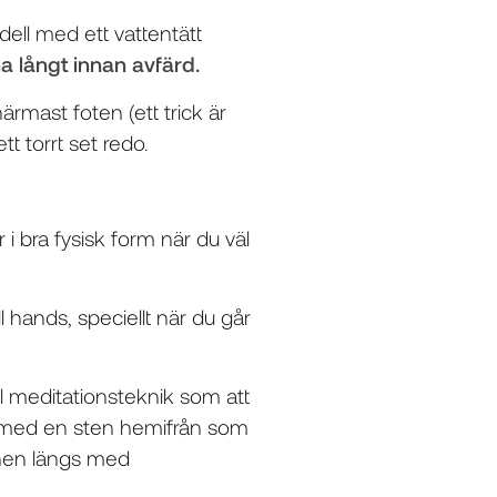
ell med ett vattentätt
a långt innan avfärd.
rmast foten (ett trick är
t torrt set redo.
 i bra fysisk form när du väl
ll hands, speciellt när du går
el meditationsteknik som att
a med en sten hemifrån som
enen längs med