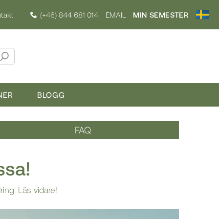
takt
(+46) 844 681 014
EMAIL
MIN SEMESTER
NER
BLOGG
FAQ
ssa!
ing. Läs vidare!