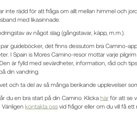
ar inte rädd för att fråga om allt mellan himmel och jor
sband med likasinnade.
dringstav av något slag (gångstavar, käpp, m.m.).
ett par guideböcker, det finns dessutom bra Camino-a
ter. I Spain is Mores Camino-resor mottar varje pilgri
Den är fylld med sevärdheter, information, råd och tips
på din vandring.
 livet och ta del av så många berikande upplevelser som 
får du en bra start på din Camino. Klicka
här
för att se 
o. Vänligen
kontakta oss
vid frågor eller om du vill få ett