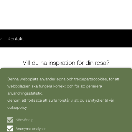
or
Kontakt
Vill du ha inspiration för din resa?
Denna webbplats använder egna och tredjepartscookies, för att
webbplatsen ska fungera korrekt och för att generera
Ja, jag skulle vilja få kommersiella nyhetsbrev (kan alltid avsluta
prenumerationen)
användningsstatistik.
Genom att fortsätta att surfa förstår vi att du samtycker till vår
PRENUMERERA PÅ
ookiepolicy
NYHETSBREV
Nödvändig
Anonyma analyser