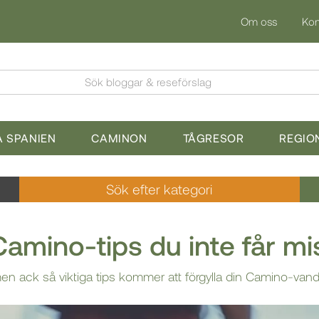
Om oss
Kon
Sök bloggar & reseförslag
 SPANIEN
CAMINON
TÅGRESOR
REGIO
Sök efter kategori
Camino-tips du inte får mi
n ack så viktiga tips kommer att förgylla din Camino-vandr