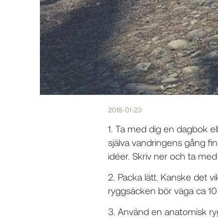
2018-01-23
1. Ta med dig en dagbok ell
själva vandringens gång fi
idéer. Skriv ner och ta med 
2. Packa lätt. Kanske det v
ryggsäcken bör väga ca 10
3. Använd en anatomisk ryg