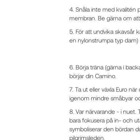
4. Snåla inte med kvalitén
membran. Be gärna om att f
5. För att undvika skavsår 
en nylonstrumpa typ dam) oc
6. Börja träna (gärna i back
börjar din Camino.
7. Ta ut eller växla Euro när
igenom mindre småbyar och
8. Var närvarande - i nuet.
bara fokusera på in- och u
symboliserar den bördan du
pilgrimsleden.