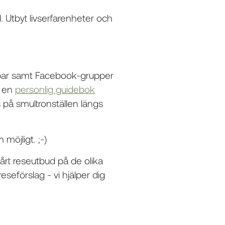
d. Utbyt livserfarenheter och
ppar samt Facebook-grupper
m en
personlig guidebok
 på smultronställen längs
möjligt. ;-)
vårt reseutbud på de olika
 reseförslag - vi hjälper dig