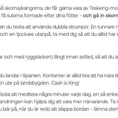
 på skorna/kängorna, de får gärna vara av Trekking-mod
å sulorna formade efter dina fötter -
och gå in skorn
kan du testa att använda dubbla strumpor. En tunnare nä
h en tjockare utanpå, ta med dig så att du alltid har et
ar och med ryggsäcken) långt innan avfärd, så att du är
 du landar i Spanien. Kontanter är alltid bra att ha nära ti
 ute på landsbygden. Cash is King!
 Testa att meditera några minuter varje dag, en så enk
tandningen kan hjälpa dig att vara mer närvarande. T
 bär på, när du är redo att släppa bördan - lämna st