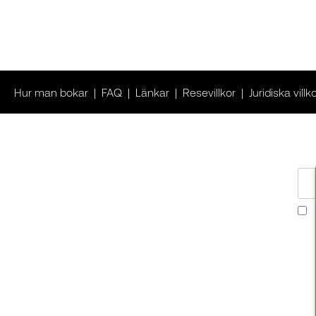
Hur man bokar
FAQ
Länkar
Resevillkor
Juridiska villk