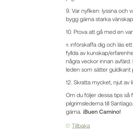
9. Var nyfiken: lyssna och v
bygg gärna starka vänskap
10. Prova att gå med en van
nförskaffa dig och läs 
11. I
fyllda av kunskap/erfarenhe
några veckor innan avfärd. 
leden som sätter guldkant 
12. Skratta mycket, njut av
Om du följer dessa tips så 
pilgrimslederna till Santiag
gärna.
¡Buen Camino!
Tillbaka