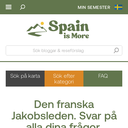
MIN SEMESTER
Sök bloggar & reseförslag
Sök på karta
Sök efter
FAQ
kategori
Den franska
Jakobsleden. Svar på
alla dina frågor.