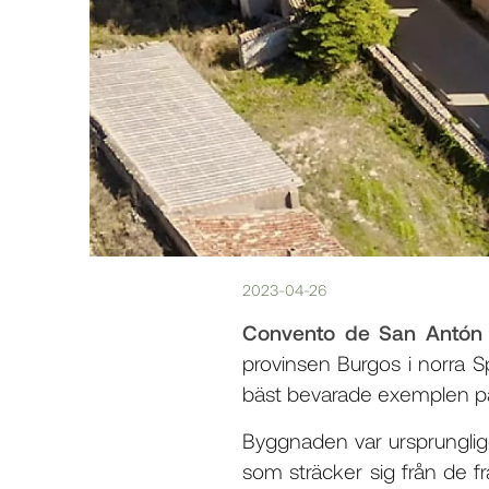
2023-04-26
Convento de San Antón d
provinsen Burgos i norra 
bäst bevarade exemplen på
Byggnaden var ursprunglige
som sträcker sig från de f