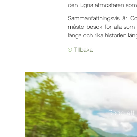
den lugna atmosfären som g
Sammanfattningsvis är Co
måste-besök för alla som 
långa och rika historien l
Tillbaka
Redo att 