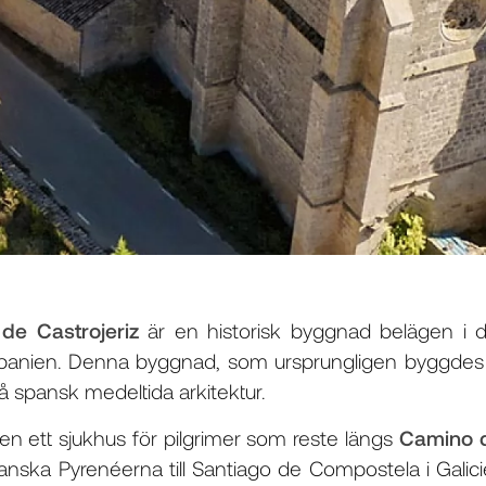
e Castrojeriz
är en historisk byggnad belägen i den
Spanien. Denna byggnad, som ursprungligen byggdes p
 spansk medeltida arkitektur.
n ett sjukhus för pilgrimer som reste längs
Camino 
ranska Pyrenéerna till Santiago de Compostela i Galic