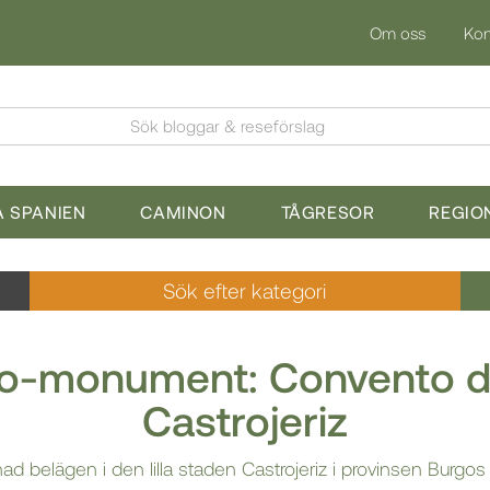
Om oss
Kon
Sök bloggar & reseförslag
 SPANIEN
CAMINON
TÅGRESOR
REGIO
Sök efter kategori
no-monument: Convento d
Castrojeriz
ad belägen i den lilla staden Castrojeriz i provinsen Burgos