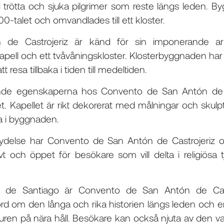
till trötta och sjuka pilgrimer som reste längs leden.
-talet och omvandlades till ett kloster.
e Castrojeriz är känd för sin imponerande arkit
kapell och ett tvåvåningskloster. Klosterbyggnaden ha
resa tillbaka i tiden till medeltiden.
de egenskaperna hos Convento de San Antón de Ca
ret. Kapellet är rikt dekorerat med målningar och skul
a i byggnaden.
tydelse har Convento de San Antón de Castrojeriz oc
ivt och öppet för besökare som vill delta i religiösa 
 de Santiago är Convento de San Antón de Castr
rd om den långa och rika historien längs leden och e
uren på nära håll. Besökare kan också njuta av den v