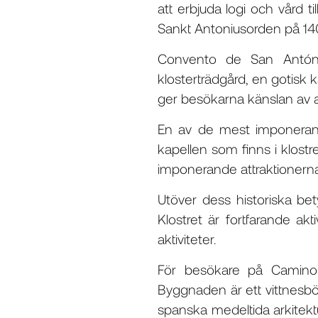
att erbjuda logi och vård 
Sankt Antoniusorden på 1400
Convento de San Antón d
klosterträdgård, en gotisk 
ger besökarna känslan av att 
En av de mest imponeran
kapellen som finns i klost
imponerande attraktionern
Utöver dess historiska be
Klostret är fortfarande akt
aktiviteter.
För besökare på Camino
Byggnaden är ett vittnesbö
spanska medeltida arkitekt