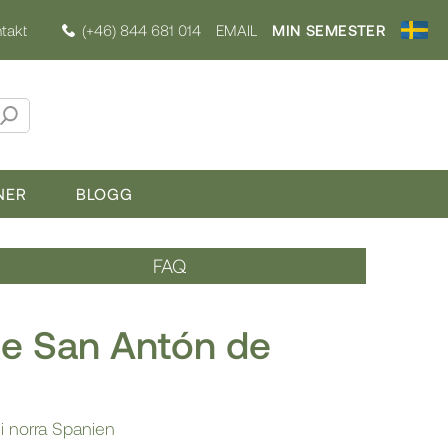
takt
(+46) 844 681 014
EMAIL
MIN SEMESTER
NER
BLOGG
FAQ
e San Antón de
 i norra Spanien