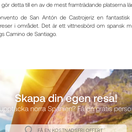
ör detta till en av de mest framträdande platserna l
nvento de San Antón de Castrojeriz en fantastisk 
reser i området. Det är ett vittnesbörd om spansk me
ängs Camino de Santiago.
Skapa din egen resa!
upptäcka norra Spanien? Få en gratis personl
FÅ EN KOSTNADSFRI OFFERT