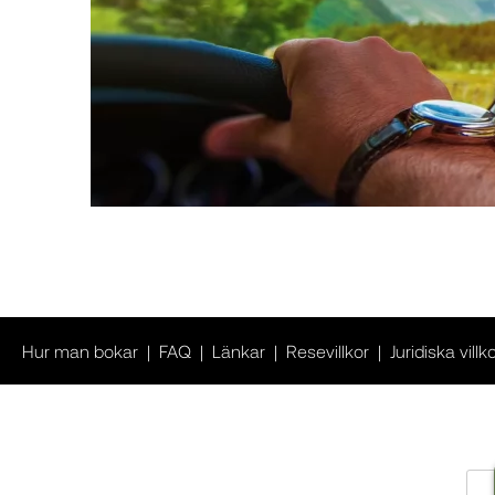
Hur man bokar
FAQ
Länkar
Resevillkor
Juridiska villk