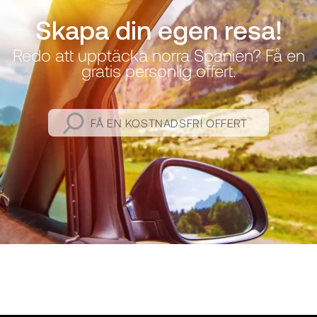
Skapa din egen resa!
Redo att upptäcka norra Spanien? Få en
gratis personlig offert.
FÅ EN KOSTNADSFRI OFFERT