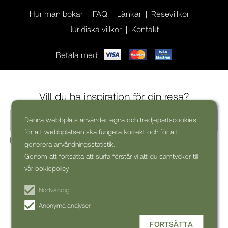
Hur man bokar
FAQ
Länkar
Resevillkor
Juridiska villkor
Kontakt
Betala med:
Vill du ha inspiration för din resa?
Denna webbplats använder egna och tredjepartscookies,
för att webbplatsen ska fungera korrekt och för att
Ja, jag skulle vilja få kommersiella nyhetsbrev (kan alltid
generera användningsstatistik.
avsluta prenumerationen)
Genom att fortsätta att surfa förstår vi att du samtycker till
vår ookiepolicy
PRENUMERERA PÅ
NYHETSBREV
Nödvändig
Anonyma analyser
FORTSÄTTA