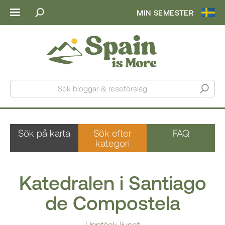
MIN SEMESTER
Sök bloggar & reseförslag
Sök på karta
Sök efter
FAQ
kategori
Katedralen i Santiago
de Compostela
Upptäck ljuset