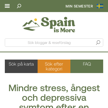
MIN SEMESTER
Sök bloggar & reseförslag
Sök på karta
Sök efter
FAQ
kategori
Mindre stress, ångest
och depressiva
symtom efter en