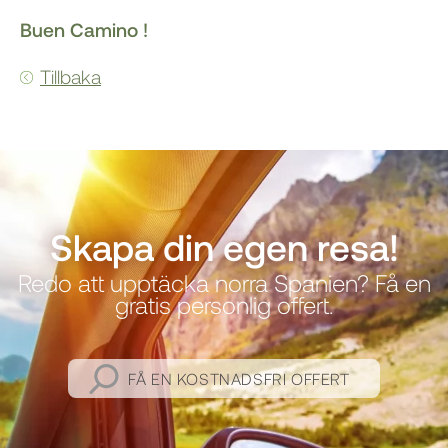
Buen Camino !
Tillbaka
Skapa din egen resa!
Redo att upptäcka norra Spanien? Få en
gratis personlig offert.
FÅ EN KOSTNADSFRI OFFERT