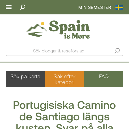
MIN SEMESTER
Sök bloggar & reseförslag
Sök på karta
Sök efter
FAQ
kategori
Portugisiska Camino
de Santiago längs
kusten. Svar på alla