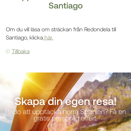
Santiago
Om du vill läsa om sträckan från Redondela till
Santiago, klicka
här.
Tillbaka
Skapa din egen resa!
Redo att upptäcka norra Spanien? Få en
gratis personlig offert.