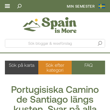
MIN SEMESTER
Sök bloggar & reseförslag
Sök på karta
Sök efter
FAQ
kategori
Portugisiska Camino
de Santiago längs
kusten. Svar på alla