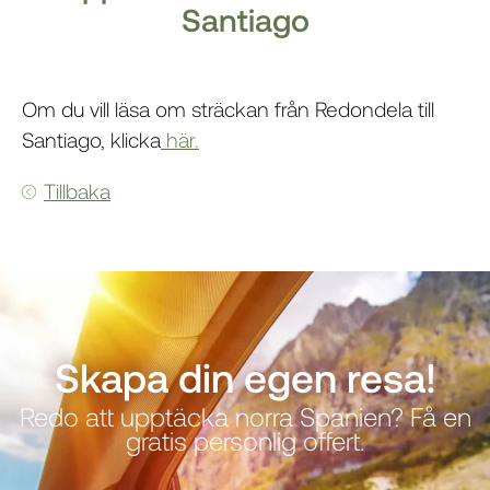
Santiago
Om du vill läsa om sträckan från Redondela till
Santiago, klicka
här.
Tillbaka
Skapa din egen resa!
Redo att upptäcka norra Spanien? Få en
gratis personlig offert.