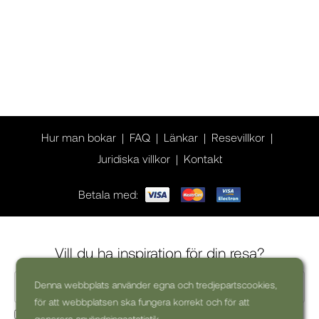
Hur man bokar
FAQ
Länkar
Resevillkor
Juridiska villkor
Kontakt
Betala med:
Vill du ha inspiration för din resa?
Denna webbplats använder egna och tredjepartscookies,
för att webbplatsen ska fungera korrekt och för att
Ja, jag skulle vilja få kommersiella nyhetsbrev (kan alltid
generera användningsstatistik.