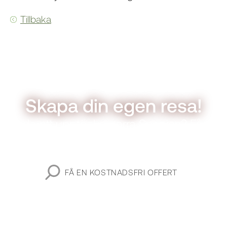
Tillbaka
Skapa din egen resa!
Redo att upptäcka norra Spanien? Få en
gratis personlig offert.
FÅ EN KOSTNADSFRI OFFERT