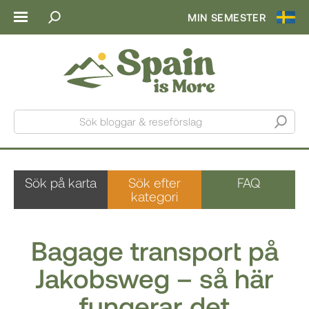
MIN SEMESTER
Sök bloggar & reseförslag
Sök på karta
Sök efter
FAQ
kategori
Bagage transport på
Jakobsweg – så här
fungerar det