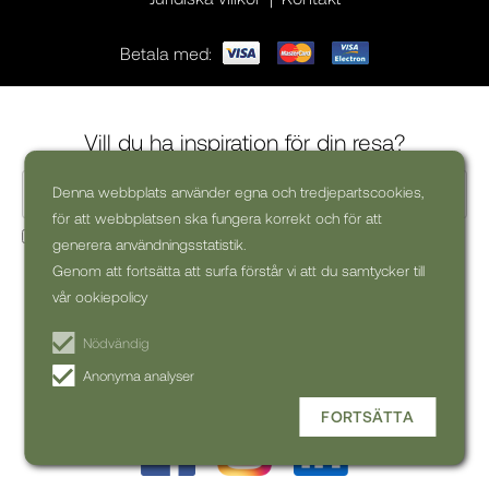
Betala med:
Vill du ha inspiration för din resa?
Denna webbplats använder egna och tredjepartscookies,
för att webbplatsen ska fungera korrekt och för att
Ja, jag skulle vilja få kommersiella nyhetsbrev (kan alltid
generera användningsstatistik.
avsluta prenumerationen)
Genom att fortsätta att surfa förstår vi att du samtycker till
vår ookiepolicy
PRENUMERERA PÅ
NYHETSBREV
Nödvändig
Anonyma analyser
FORTSÄTTA