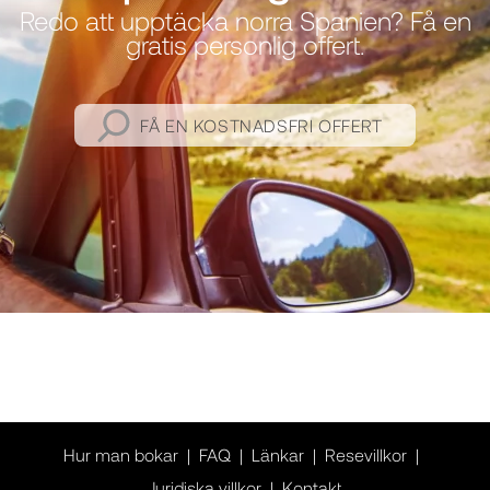
Redo att upptäcka norra Spanien? Få en
gratis personlig offert.
FÅ EN KOSTNADSFRI OFFERT
Hur man bokar
FAQ
Länkar
Resevillkor
Juridiska villkor
Kontakt