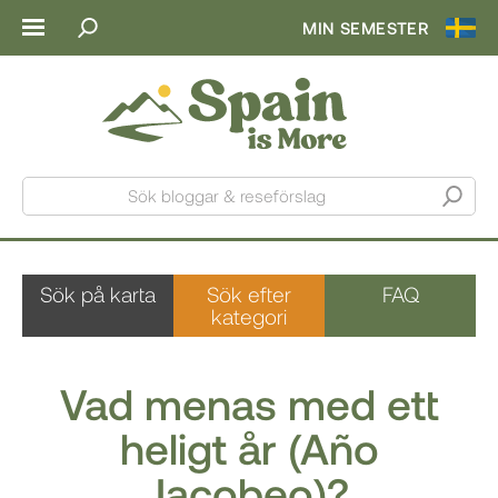
MIN SEMESTER
Sök bloggar & reseförslag
Sök på karta
Sök efter
FAQ
kategori
Vad menas med ett
heligt år (Año
Jacobeo)?