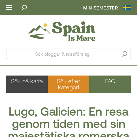
MIN SEMESTER
Sök bloggar & reseförslag
Sök på karta
Sök efter
FAQ
kategori
Lugo, Galicien: En resa
genom tiden med sin
majestätiska romerska