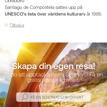
Obradoiro.
Santiago de Compostela sattes upp på
UNESCO’s lista över världens kulturarv
år 1985.
Tillbaka
Skapa din egen resa!
Redo att upptäcka norra Spanien? Få en
gratis personlig offert.
FÅ EN KOSTNADSFRI OFFERT