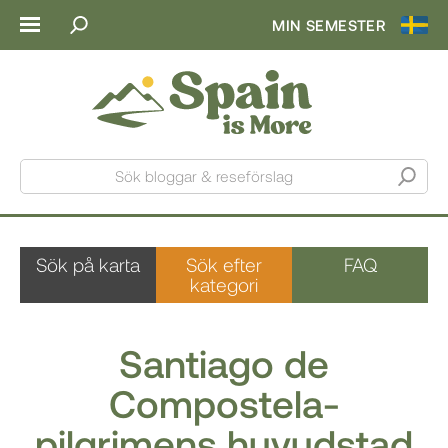
MIN SEMESTER
Sök bloggar & reseförslag
Sök på karta
Sök efter
FAQ
kategori
Santiago de
Compostela-
pilgrimens huvudstad