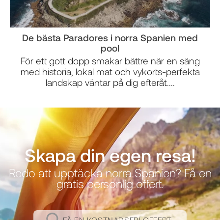
De bästa Paradores i norra Spanien med
pool
För ett gott dopp smakar bättre när en säng
med historia, lokal mat och vykorts-perfekta
landskap väntar på dig efteråt....
Skapa din egen resa!
Redo att upptäcka norra Spanien? Få en
gratis personlig offert.
FÅ EN KOSTNADSFRI OFFERT