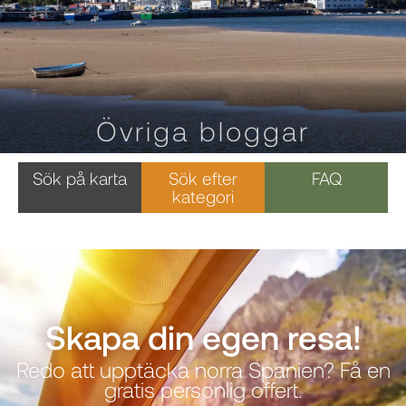
Övriga bloggar
Sök på karta
Sök efter
FAQ
kategori
Skapa din egen resa!
Redo att upptäcka norra Spanien? Få en
gratis personlig offert.