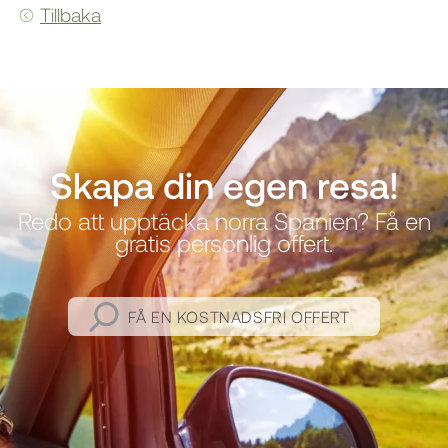
Tillbaka
Skapa din egen resa!
Redo att upptäcka norra Spanien? Få en
gratis personlig offert.
FÅ EN KOSTNADSFRI OFFERT