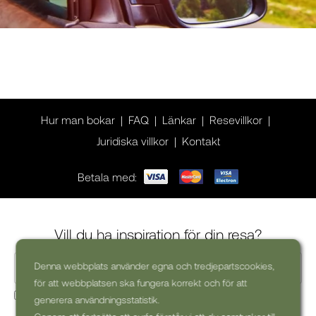
Hur man bokar
FAQ
Länkar
Resevillkor
Juridiska villkor
Kontakt
Betala med:
Vill du ha inspiration för din resa?
Denna webbplats använder egna och tredjepartscookies,
för att webbplatsen ska fungera korrekt och för att
Ja, jag skulle vilja få kommersiella nyhetsbrev (kan alltid
generera användningsstatistik.
avsluta prenumerationen)