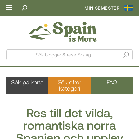
MIN SEMESTER
Sök bloggar & reseförslag
Sök på karta
Sök efter
FAQ
kategori
Res till det vilda,
romantiska norra
Spanien och upplev