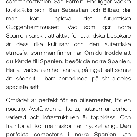
sommarfestivalen San Fermín. Här ligger vackra
kuststäder som
San Sebastian
och
Bilbao
, där
man kan uppleva det futuristiska
Guggenheimmuseet. Vad som gör norra
Spanien särskilt attraktivt för utländska besökare
är dess rika kulturarv och den autentiska
atmosfär som man finner här.
Om du trodde att
du kände till Spanien, besök då norra Spanien.
Här är världen en helt annan, på inget sätt sämre
än söderut - bara annorlunda, på sitt alldeles
speciella sätt.
Området är
perfekt för en bilsemester
, för en
roadtrip. Avstånden är korta, naturen är oerhört
varierad och infrastrukturen är toppklass. Och
framför allt kör människor här mycket artigt.
Den
perfekta semestern i norra Spanien
kan