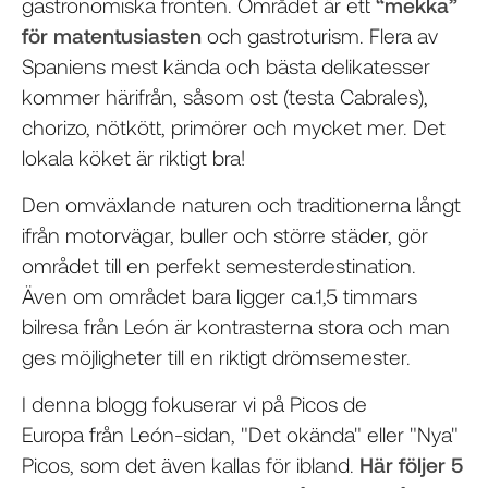
gastronomiska fronten. Området är ett
“mekka”
för matentusiasten
och gastroturism. Flera av
Spaniens mest kända och bästa delikatesser
kommer härifrån, såsom ost (testa Cabrales),
chorizo, nötkött, primörer och mycket mer. Det
lokala köket är riktigt bra!
Den omväxlande naturen och traditionerna långt
ifrån motorvägar, buller och större städer, gör
området till en perfekt semesterdestination.
Även om området bara ligger ca.1,5 timmars
bilresa från León är kontrasterna stora och man
ges möjligheter till en riktigt drömsemester.
I denna blogg fokuserar vi på Picos de
Europa från León-sidan, "Det okända" eller "Nya"
Picos, som det även kallas för ibland.
Här följer 5