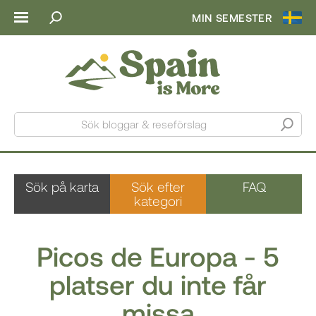
MIN SEMESTER
Sök bloggar & reseförslag
Sök på karta
Sök efter
FAQ
kategori
Picos de Europa - 5
platser du inte får
missa