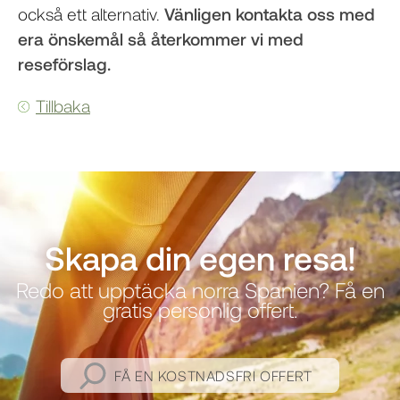
också ett alternativ.
Vänligen kontakta oss med
era önskemål så återkommer vi med
reseförslag.
Tillbaka
Skapa din egen resa!
Redo att upptäcka norra Spanien? Få en
gratis personlig offert.
FÅ EN KOSTNADSFRI OFFERT