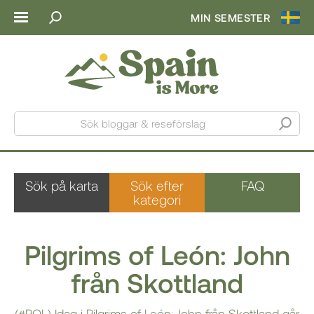
MIN SEMESTER
Sök bloggar & reseförslag
Sök på karta
Sök efter
FAQ
kategori
Pilgrims of León: John
från Skottland
(#POL) Idag i Pilgrims of León: John från Skottland går