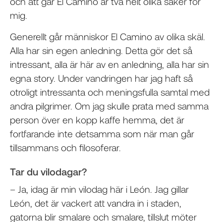
och att går El Camino är två helt olika saker för
mig.
Generellt går människor El Camino av olika skäl.
Alla har sin egen anledning. Detta gör det så
intressant, alla är här av en anledning, alla har sin
egna story. Under vandringen har jag haft så
otroligt intressanta och meningsfulla samtal med
andra pilgrimer. Om jag skulle prata med samma
person över en kopp kaffe hemma, det är
fortfarande inte detsamma som när man går
tillsammans och filosoferar.
Tar du vilodagar?
– Ja, idag är min vilodag här i León. Jag gillar
León, det är vackert att vandra in i staden,
gatorna blir smalare och smalare, tillslut möter