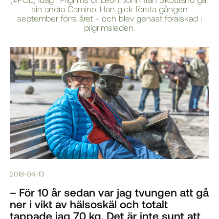
sin andra Camino. Han gick första gången
september förra året - och blev genast förälskad i
pilgrimsleden.
2018-04-13
– För 10 år sedan var jag tvungen att gå
ner i vikt av hälsoskäl och totalt
tappade jag 70 kg. Det är inte sunt att