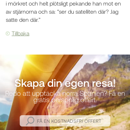
i mörkret och helt plötsligt pekande han mot en
av stjärnorna och sa: “ser du satelliten där? Jag
satte den där.”
Tillbaka
Skapa din egen resa!
Redo att upptäcka norra Spanien? Få en
gratis personlig offert.
FÅ EN KOSTNADSFRI OFFERT