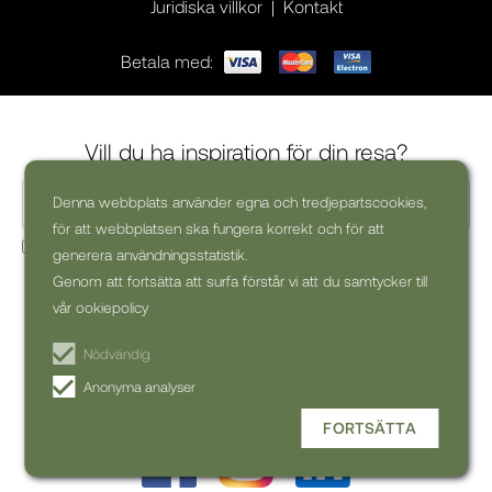
Juridiska villkor
Kontakt
Betala med:
Vill du ha inspiration för din resa?
Denna webbplats använder egna och tredjepartscookies,
för att webbplatsen ska fungera korrekt och för att
Ja, jag skulle vilja få kommersiella nyhetsbrev (kan alltid
generera användningsstatistik.
avsluta prenumerationen)
Genom att fortsätta att surfa förstår vi att du samtycker till
vår ookiepolicy
PRENUMERERA PÅ
NYHETSBREV
Nödvändig
Anonyma analyser
FORTSÄTTA