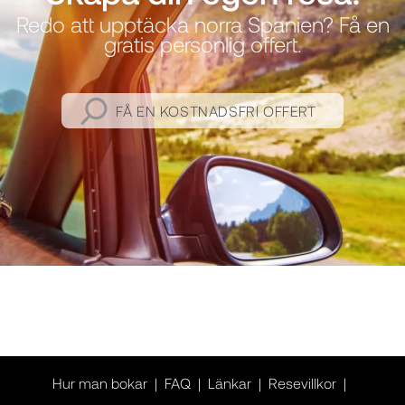
Redo att upptäcka norra Spanien? Få en
gratis personlig offert.
FÅ EN KOSTNADSFRI OFFERT
Hur man bokar
FAQ
Länkar
Resevillkor