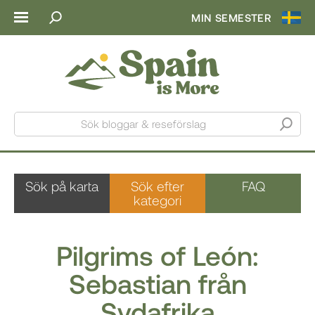
MIN SEMESTER
Sök bloggar & reseförslag
Sök på karta
Sök efter
FAQ
kategori
Pilgrims of León:
Sebastian från
Sydafrika