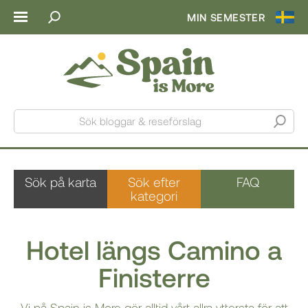
MIN SEMESTER
Sök bloggar & reseförslag
Sök på karta
Sök efter
FAQ
kategori
Hotel längs Camino a
Finisterre
Vi på Spain is More gör alltid vårt allra yttersta för att