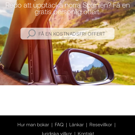
Redo att upptäcka norra Spanien? Få en
gratis personlig offert.
FÅ EN KOSTNADSFRI OFFERT
Hur man bokar
FAQ
Länkar
Resevillkor
Juridiska villkor
Kontakt