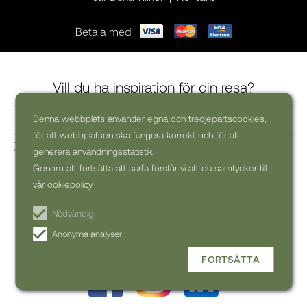
Betala med:
Vill du ha inspiration för din resa?
Denna webbplats använder egna och tredjepartscookies,
för att webbplatsen ska fungera korrekt och för att
Ja, jag skulle vilja få kommersiella nyhetsbrev (kan alltid
generera användningsstatistik.
avsluta prenumerationen)
Genom att fortsätta att surfa förstår vi att du samtycker till
vår ookiepolicy
PRENUMERERA PÅ
NYHETSBREV
Nödvändig
Anonyma analyser
FORTSÄTTA