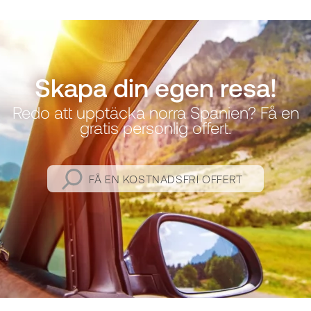
Skapa din egen resa!
Redo att upptäcka norra Spanien? Få en
gratis personlig offert.
FÅ EN KOSTNADSFRI OFFERT