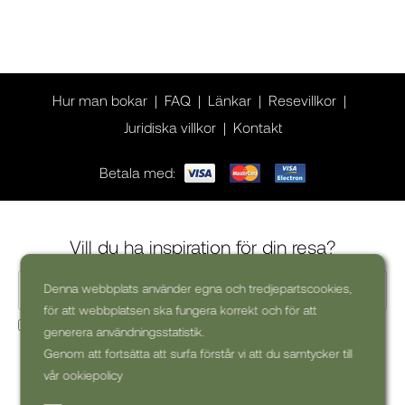
Hur man bokar
FAQ
Länkar
Resevillkor
Juridiska villkor
Kontakt
Betala med:
Vill du ha inspiration för din resa?
Denna webbplats använder egna och tredjepartscookies,
för att webbplatsen ska fungera korrekt och för att
Ja, jag skulle vilja få kommersiella nyhetsbrev (kan alltid
generera användningsstatistik.
avsluta prenumerationen)
Genom att fortsätta att surfa förstår vi att du samtycker till
vår ookiepolicy
PRENUMERERA PÅ
NYHETSBREV