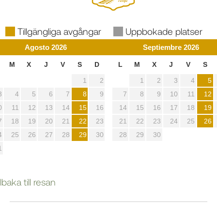
Tillgängliga avgångar
Uppbokade platser
Agosto
2026
Septiembre
2026
M
X
J
V
S
D
L
M
X
J
V
S
1
2
1
2
3
4
5
3
4
5
6
7
8
9
7
8
9
10
11
12
0
11
12
13
14
15
16
14
15
16
17
18
19
7
18
19
20
21
22
23
21
22
23
24
25
26
4
25
26
27
28
29
30
28
29
30
1
llbaka till resan