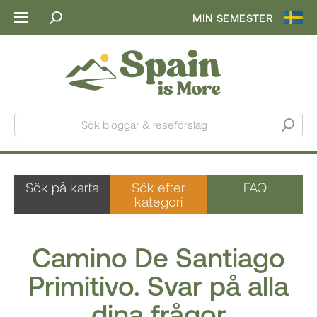
MIN SEMESTER
Sök bloggar & reseförslag
Sök på karta
Sök efter
FAQ
kategori
Camino De Santiago
Primitivo. Svar på alla
dina frågor