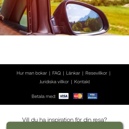
Hur man bokar
FAQ
Länkar
Resevillkor
Juridiska villkor
Kontakt
Betala med:
Vill du ha inspiration för din resa?