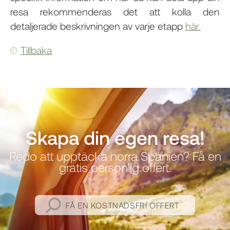
resa rekommenderas det att kolla den
detaljerade beskrivningen av varje etapp
här.
Tillbaka
Skapa din egen resa!
Redo att upptäcka norra Spanien? Få en
gratis personlig offert.
FÅ EN KOSTNADSFRI OFFERT