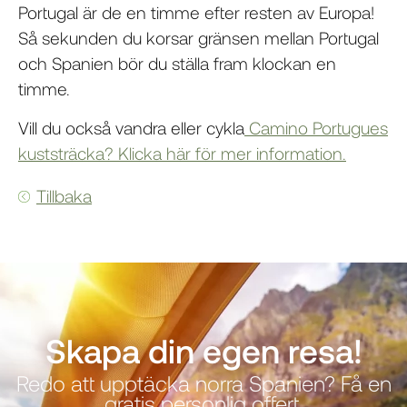
Portugal är de en timme efter resten av Europa!
Så sekunden du korsar gränsen mellan Portugal
och Spanien bör du ställa fram klockan en
timme.
Vill du också vandra eller cykla
Camino Portugues
kuststräcka? Klicka här för mer information.
Tillbaka
Skapa din egen resa!
Redo att upptäcka norra Spanien? Få en
gratis personlig offert.