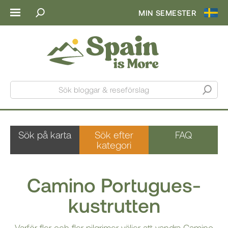
MIN SEMESTER
Sök bloggar & reseförslag
Sök på karta
Sök efter
FAQ
kategori
Camino Portugues-
kustrutten
Varför fler och fler pilgrimer väljer att vandra Camino