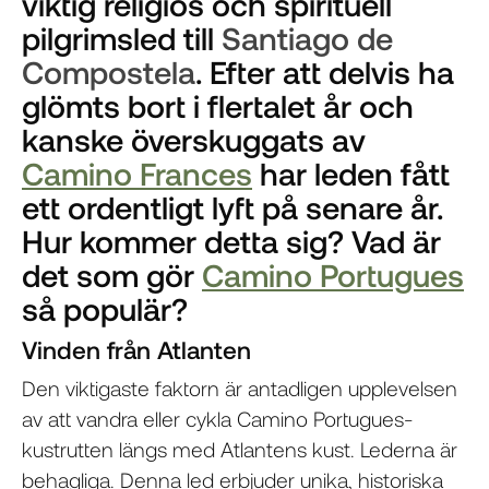
viktig religiös och spirituell
pilgrimsled till
Santiago de
Compostela
. Efter att delvis ha
glömts bort i flertalet år och
kanske överskuggats av
Camino Frances
har leden fått
ett ordentligt lyft på senare år.
Hur kommer detta sig? Vad är
det som gör
Camino Portugues
så populär?
Vinden från Atlanten
Den viktigaste faktorn är antadligen upplevelsen
av att vandra eller cykla Camino Portugues-
kustrutten längs med Atlantens kust. Lederna är
behagliga. Denna led erbjuder unika, historiska