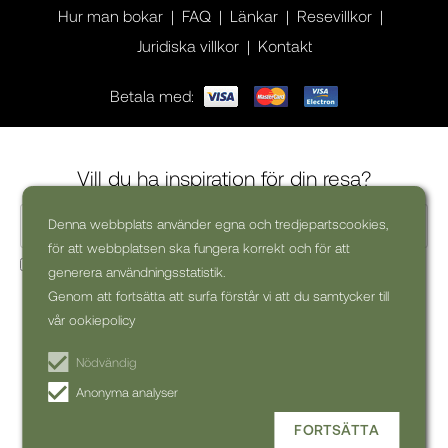
Hur man bokar
FAQ
Länkar
Resevillkor
Juridiska villkor
Kontakt
Betala med:
Vill du ha inspiration för din resa?
Denna webbplats använder egna och tredjepartscookies,
för att webbplatsen ska fungera korrekt och för att
Ja, jag skulle vilja få kommersiella nyhetsbrev (kan alltid
generera användningsstatistik.
avsluta prenumerationen)
Genom att fortsätta att surfa förstår vi att du samtycker till
vår ookiepolicy
PRENUMERERA PÅ
NYHETSBREV
Nödvändig
Anonyma analyser
FORTSÄTTA