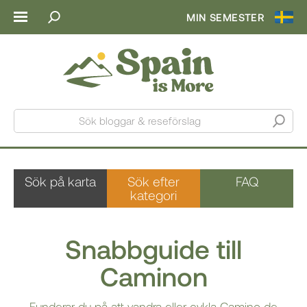
MIN SEMESTER
Sök bloggar & reseförslag
Sök på karta
Sök efter
FAQ
kategori
Snabbguide till
Caminon
Funderar du på att vandra eller cykla Camino de