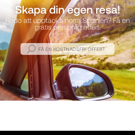
Skapa din egen resa!
Redo att upptäcka norra Spanien? Få en
gratis personlig offert.
FÅ EN KOSTNADSFRI OFFERT