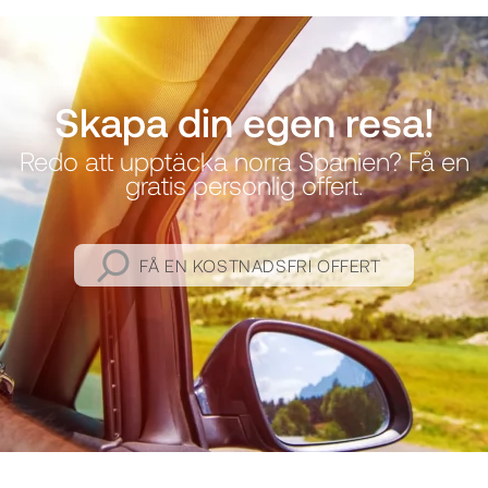
Skapa din egen resa!
Redo att upptäcka norra Spanien? Få en
gratis personlig offert.
FÅ EN KOSTNADSFRI OFFERT