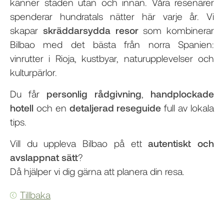
känner staden utan och innan. Våra resenärer
spenderar hundratals nätter här varje år. Vi
skapar
skräddarsydda resor
som kombinerar
Bilbao med det bästa från norra Spanien:
vinrutter i Rioja, kustbyar, naturupplevelser och
kulturpärlor.
Du får
personlig rådgivning
,
handplockade
hotell
och en
detaljerad reseguide
full av lokala
tips.
Vill du uppleva Bilbao på ett
autentiskt och
avslappnat sätt
?
Då hjälper vi dig gärna att planera din resa.
Tillbaka