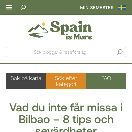
MIN SEMESTER
Sök bloggar & reseförslag
Sök på karta
Sök efter
FAQ
kategori
Vad du inte får missa i
Bilbao – 8 tips och
sevärdheter