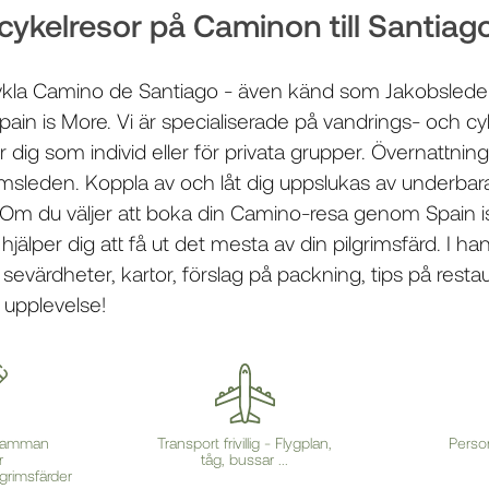
cykelresor på Caminon till Santia
er cykla Camino de Santiago - även känd som Jakobsled
ain is More. Vi är
specialiserade på vandrings- och cy
r dig som individ eller för privata grupper. Övernattni
imsleden. Koppla av och låt dig uppslukas av underba
er. Om du väljer att boka din Camino-resa genom Spain
jälper dig att få ut det mesta av din pilgrimsfärd. I ha
sevärdheter, kartor, förslag på packning, tips på rest
s upplevelse!
å samman
Transport frivillig - Flygplan,
Perso
r
tåg, bussar ...
grimsfärder