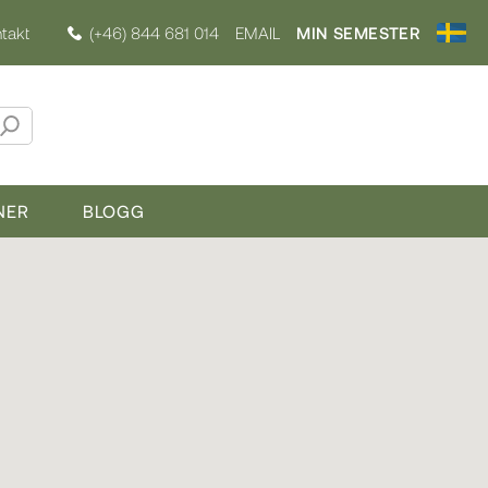
takt
(+46) 844 681 014
EMAIL
MIN SEMESTER
NER
BLOGG