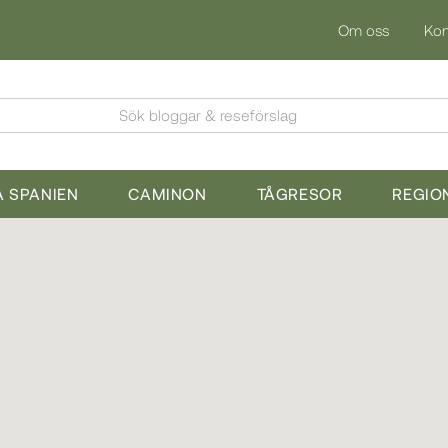
Om oss
Kon
Sök bloggar & reseförslag
 SPANIEN
CAMINON
TÅGRESOR
REGIO