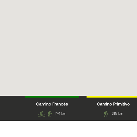
Camino Francés
Camino Primitivo
774 km
315 km