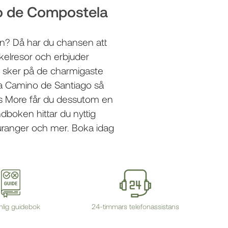
go de Compostela
en? Då har du chansen att
kelresor
och erbjuder
ng sker på de
charmigaste
ra Camino de Santiago så
 is More får du dessutom en
ndboken hittar du nyttig
auranger och mer. Boka idag
nlig guidebok
24-timmars telefonassistans