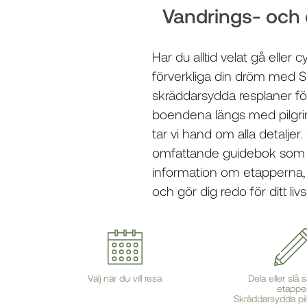
Vandrings- och 
Har du alltid velat gå ell
förverkliga din dröm med Sp
skräddarsydda resplaner
fö
boendena
längs med pilgr
tar vi hand om alla detalj
omfattande guidebok
som h
information om etapperna, 
och gör dig redo för ditt liv
Välj när du vill resa
Dela eller sl
etappe
Skräddarsydda pil