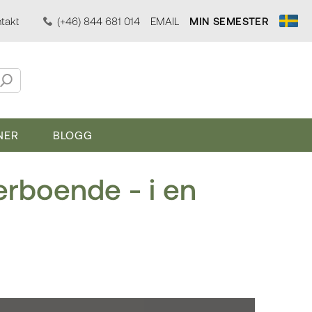
takt
(+46) 844 681 014
EMAIL
MIN SEMESTER
NER
BLOGG
rboende - i en