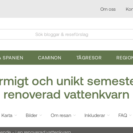
Om oss
Kon
Sök bloggar & reseförslag
 SPANIEN
CAMINON
TÅGRESOR
REGIO
rmigt och unikt semeste
renoverad vattenkvarn
Karta
Bilder
Om resan
Inkluderar
FAQ
ende - i en renoverad vattenkvarn