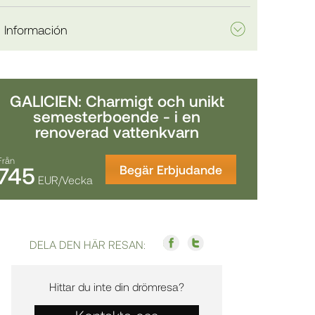
Información
GALICIEN: Charmigt och unikt
semesterboende - i en
renoverad vattenkvarn
Från
745
Begär Erbjudande
EUR/Vecka
DELA DEN HÄR RESAN:
Hittar du inte din drömresa?