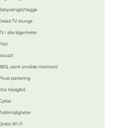
Babysängar/Vagga
Delad TV-lounge
TV i alla lägenheter
Pool
Jacuzzi
BBQ, samt område med bord
Privat parkering
Stor trädgård
Cyklar
Tvättmöjligheter
Gratis Wi-Fi