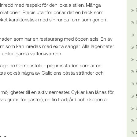
nredd med respekt för den lokala stilen. Många
rationen. Precis utanför porlar det en bäck som
cket karakteristisk med sin runda form som ger en
ggnaden som har en restaurang med öppen spis. En av
um som kan inredas med extra sängar. Alla lägenheter
n unika, gamla vattenkvarnen.
tiago de Compostela - pilgrimsstaden som är en
ttas också några av Galiciens bästa stränder och
jligheter till en aktiv semester. Cyklar kan lånas för
is gratis för gäster), en fin trädgård och skogen är