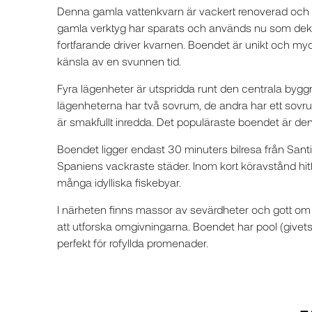
Denna gamla vattenkvarn är vackert renoverad och i
gamla verktyg har sparats och används nu som deko
fortfarande driver kvarnen. Boendet är unikt och my
känsla av en svunnen tid.
Fyra lägenheter är utspridda runt den centrala by
lägenheterna har två sovrum, de andra har ett sovr
är smakfullt inredda. Det populäraste boendet är de
Boendet ligger endast 30 minuters bilresa från San
Spaniens vackraste städer. Inom kort köravstånd hi
många idylliska fiskebyar.
I närheten finns massor av sevärdheter och gott om mö
att utforska omgivningarna. Boendet har pool (givetsv
perfekt för rofyllda promenader.