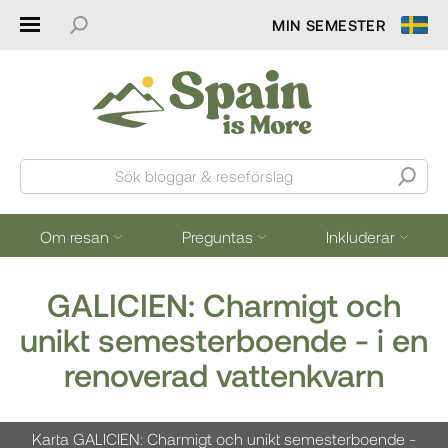
MIN SEMESTER
Sök bloggar & reseförslag
Om resan
Preguntas
Inkluderar
GALICIEN: Charmigt och
unikt semesterboende - i en
renoverad vattenkvarn
Karta GALICIEN: Charmigt och unikt semesterboende -