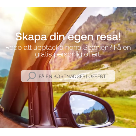
Skapa din egen resa!
Redo att upptäcka norra Spanien? Få en
gratis personlig offert.
FÅ EN KOSTNADSFRI OFFERT