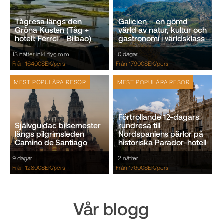
Tågresa längs den
Galicien – en gömd
Gröna Kusten (Tåg +
värld av natur, kultur och
hotell: Ferrol – Bilbao)
gastronomi i världsklass
13 nätter inkl. flyg m.m.
10 dagar
Från 16400SEK/pers
Från 17900SEK/pers
MEST POPULÄRA RESOR
MEST POPULÄRA RESOR
Förtrollande 12-dagars
Självguidad bilsemester
rundresa till
längs pilgrimsleden
Nordspaniens pärlor på
Camino de Santiago
historiska Parador-hotell
9 dagar
12 nätter
Från 12800SEK/pers
Från 17600SEK/pers
Vår blogg