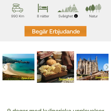
990 Km
8 nätter
Svårighet
Natur
i
Begär Erbjudande
9 dagar med kulinariska upplevelser