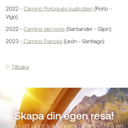
2022 -
Camino Portugués kustrutten
(Porto -
Vigo)
2022 -
Camino del norte
(Santander - Gijon)
2023 -
Camino Francés
(León - Santiago)
Tillbaka
Skapa din egen resa!
Redo att upptäcka norra Spanien? Få en