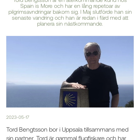
Spain is More och har en lång repetoar av
pilgrimsavndringar bakom sig. I Maj slutförde han sin
senaste vandring och han är redan i färd med att
planera sin nästkommande.
2023-05-17
Tord Bengtsson bor i Uppsala tillsammans med
sin partner. Tord är gammal flugfiskare och har