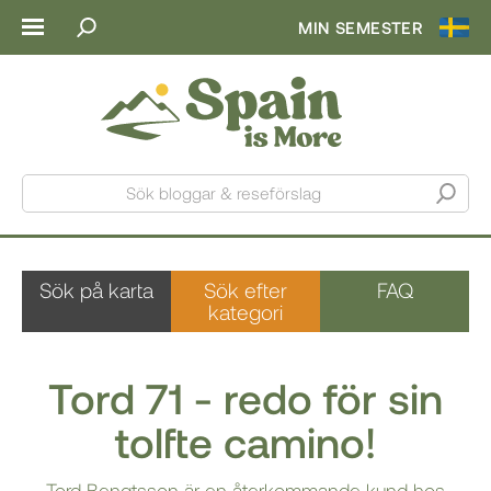
MIN SEMESTER
Sök bloggar & reseförslag
Sök på karta
Sök efter
FAQ
kategori
Tord 71 - redo för sin
tolfte camino!
Tord Bengtsson är en återkommande kund hos