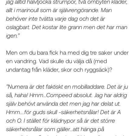
jag alltid halvtjocka strumpor, två ombyten kläder,
allt i marinoull som är självrengörande. Man
behöver inte tvätta varje dag och det är
oslagbart. Det kostar lite grann men det har man
igen.”
Men om du bara fick ha med dig tre saker under
en vandring. Vad skulle du välja då (med
undantag från kläder, skor och ryggsäck)?
”Numera är det faktiskt en mobilladdare. Det är ju
så, haha! Hmm…Compeed absolut. Jag har aldrig
själv behövt använda det men jag har delat ut.
Hmm….för guds skull -säkerhetsnålar! Det är A
och O. I stället för klädnypor så är det större
säkerhetsnålar som gäller…att hänga på