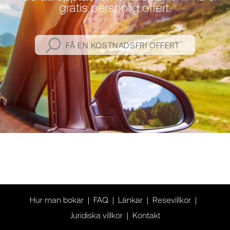
gratis personlig offert.
FÅ EN KOSTNADSFRI OFFERT
Hur man bokar
FAQ
Länkar
Resevillkor
Juridiska villkor
Kontakt