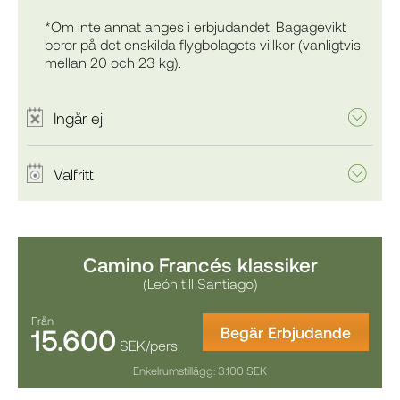
*Om inte annat anges i erbjudandet. Bagagevikt
beror på det enskilda flygbolagets villkor (vanligtvis
mellan 20 och 23 kg).
Ingår ej
Valfritt
Camino Francés klassiker
(León till Santiago)
Från
15.600
Begär Erbjudande
SEK/pers.
Enkelrumstillägg: 3.100 SEK