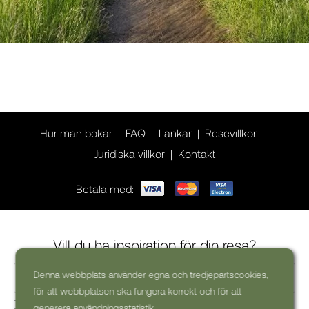
Hur man bokar
FAQ
Länkar
Resevillkor
Juridiska villkor
Kontakt
Betala med:
Vill du ha inspiration för din resa?
Denna webbplats använder egna och tredjepartscookies,
för att webbplatsen ska fungera korrekt och för att
Ja, jag skulle vilja få kommersiella nyhetsbrev (kan alltid
generera användningsstatistik.