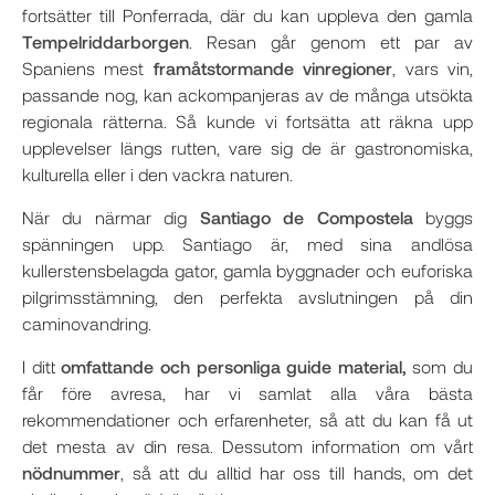
fortsätter till Ponferrada, där du kan uppleva den gamla
Tempelriddarborgen
. Resan går genom ett par av
Spaniens mest
framåtstormande vinregioner
, vars vin,
passande nog, kan ackompanjeras av de många utsökta
regionala rätterna. Så kunde vi fortsätta att räkna upp
upplevelser längs rutten, vare sig de är gastronomiska,
kulturella eller i den vackra naturen.
När du närmar dig
Santiago de Compostela
byggs
spänningen upp. Santiago är, med sina andlösa
kullerstensbelagda gator, gamla byggnader och euforiska
pilgrimsstämning, den perfekta avslutningen på din
caminovandring.
I ditt
omfattande och personliga guide material,
som du
får före avresa, har vi samlat alla våra bästa
rekommendationer och erfarenheter, så att du kan få ut
det mesta av din resa. Dessutom information om vårt
nödnummer
, så att du alltid har oss till hands, om det