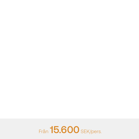
15.600
Från
SEK/pers.