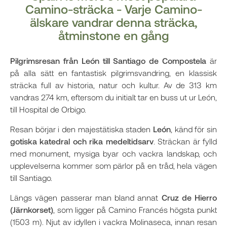
Camino-sträcka - Varje Camino-
älskare vandrar denna sträcka,
åtminstone en gång
Pilgrimsresan från León till Santiago de Compostela
är
på alla sätt en fantastisk pilgrimsvandring, en klassisk
sträcka full av historia, natur och kultur. Av de 313 km
vandras 274 km, eftersom du initialt tar en buss ut ur León,
till Hospital de Orbigo.
Resan börjar i den majestätiska staden
León
, känd för sin
gotiska katedral
och rika medeltidsarv
. Sträckan är fylld
med monument, mysiga byar och vackra landskap, och
upplevelserna kommer som pärlor på en tråd, hela vägen
till Santiago.
Längs vägen passerar man bland annat
Cruz de Hierro
(Järnkorset)
, som ligger på Camino Francés högsta punkt
(1503 m). Njut av idyllen i vackra Molinaseca, innan resan