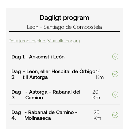
Dagligt program
León - Santiago de Compostela
Detaljerad resplan (Visa alla dagar )
Dag 1.
- Ankomst i León
Dag
- León, eller Hospital de Órbigo
14
2.
till Astorga
Km
Dag
- Astorga - Rabanal del
20
3.
Camino
Km
Dag
- Rabanal de Camino -
25
4.
Molinaseca
Km