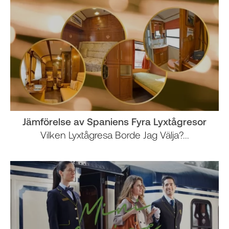
Jämförelse av Spaniens Fyra Lyxtågresor
Vilken Lyxtågresa Borde Jag Välja?...