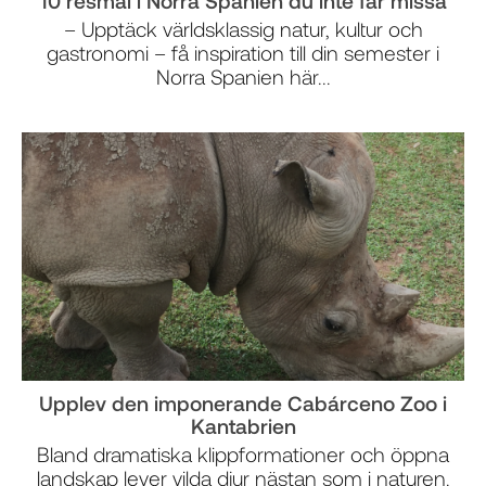
10 resmål i Norra Spanien du inte får missa
– Upptäck världsklassig natur, kultur och
gastronomi – få inspiration till din semester i
Norra Spanien här...
Upplev den imponerande Cabárceno Zoo i
Kantabrien
Bland dramatiska klippformationer och öppna
landskap lever vilda djur nästan som i naturen.