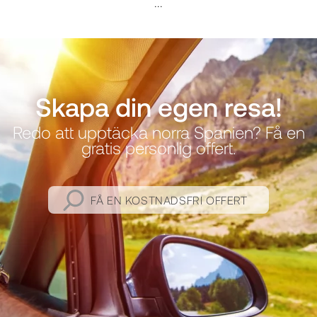
...
Skapa din egen resa!
Redo att upptäcka norra Spanien? Få en
gratis personlig offert.
FÅ EN KOSTNADSFRI OFFERT