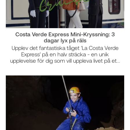
Costa Verde Express Mini-Kryssning: 3
dagar lyx på räls
Upplev det fantastiska tåget 'La Costa Verde
Express' på en halv sträcka - en unik
upplevelse för dig som vill uppleva livet på et...