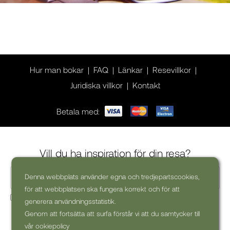
Hur man bokar
FAQ
Länkar
Resevillkor
Juridiska villkor
Kontakt
Betala med:
Vill du ha inspiration för din resa?
Denna webbplats använder egna och tredjepartscookies,
för att webbplatsen ska fungera korrekt och för att
Ja, jag skulle vilja få kommersiella nyhetsbrev (kan alltid
generera användningsstatistik.
avsluta prenumerationen)
Genom att fortsätta att surfa förstår vi att du samtycker till
vår ookiepolicy