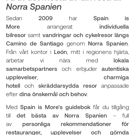
Norra Spanien
Sedan
2009
har
Spain is
More
arrangerat
individuella
bilresor
samt
vandringar och cykelresor längs
Camino de Santiago
genom
Norra Spanien
.
Från vårt kontor i
León
, mitt i regionens hjärta,
arbetar vi nära med
lokala
samarbetspartners
och erbjuder
autentiska
upplevelser
,
charmiga
hotell
och
skräddarsydda resor
anpassade
efter
dina önskemål och behov
.
Med
Spain is More's guidebok
får du tillgång
till
det bästa av Norra Spanien
– full
av
personliga rekommendationer för
restauranger, upplevelser och gömda