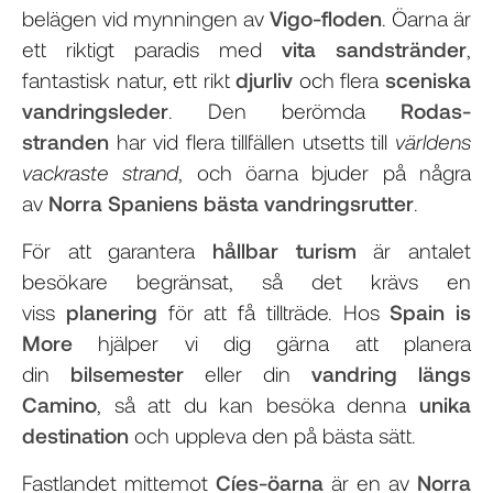
belägen vid mynningen av
Vigo-floden
. Öarna är
ett riktigt paradis med
vita sandstränder
,
fantastisk natur, ett rikt
djurliv
och flera
sceniska
vandringsleder
. Den berömda
Rodas-
stranden
har vid flera tillfällen utsetts till
världens
vackraste strand
, och öarna bjuder på några
av
Norra Spaniens bästa vandringsrutter
.
För att garantera
hållbar turism
är antalet
besökare begränsat, så det krävs en
viss
planering
för att få tillträde. Hos
Spain is
More
hjälper vi dig gärna att planera
din
bilsemester
eller din
vandring längs
Camino
, så att du kan besöka denna
unika
destination
och uppleva den på bästa sätt.
Fastlandet mittemot
Cíes-öarna
är en av
Norra