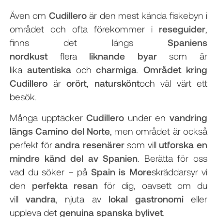
Även om
Cudillero
är den mest kända fiskebyn i
området och ofta förekommer i
reseguider
,
finns det längs
Spaniens
nordkust
flera
liknande byar
som är
lika
autentiska
och
charmiga
.
Området kring
Cudillero
är
orört
,
naturskönt
och väl värt ett
besök.
Många upptäcker
Cudillero
under en
vandring
längs Camino del Norte
, men området är också
perfekt för
andra resenärer
som vill
utforska en
mindre känd del av Spanien
. Berätta för oss
vad du söker – på
Spain is More
skräddarsyr vi
den
perfekta resan
för dig, oavsett om du
vill
vandra
, njuta av
lokal gastronomi
eller
uppleva det
genuina spanska bylivet
.