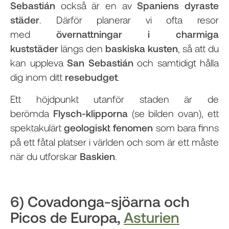
Sebastián
också är en av
Spaniens dyraste
städer
. Därför planerar vi ofta resor
med
övernattningar i charmiga
kuststäder
längs den
baskiska kusten
, så att du
kan uppleva
San Sebastián
och samtidigt hålla
dig inom ditt
resebudget
.
Ett höjdpunkt utanför staden är de
berömda
Flysch-klipporna
(se bilden ovan), ett
spektakulärt
geologiskt fenomen
som bara finns
på ett fåtal platser i världen och som är ett måste
när du utforskar
Baskien
.
6) Covadonga-sjöarna och
Picos de Europa,
Asturien