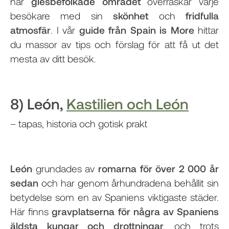
här
glesbefolkade området
överraskar varje
besökare med sin
skönhet
och
fridfulla
atmosfär
. I vår
guide från Spain is More
hittar
du massor av tips och förslag för att få ut det
mesta av ditt besök.
8) León,
Kastilien och León
– tapas, historia och gotisk prakt
León
grundades av
romarna för över 2 000 år
sedan
och har genom århundradena behållit sin
betydelse som en av Spaniens viktigaste städer.
Här finns
gravplatserna för några av Spaniens
äldsta kungar och drottningar
, och trots