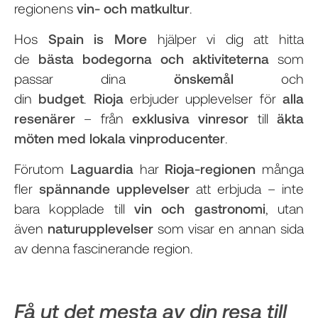
regionens
vin- och matkultur
.
Hos
Spain is More
hjälper vi dig att hitta
de
bästa bodegorna och aktiviteterna
som
passar dina
önskemål
och
din
budget
.
Rioja
erbjuder upplevelser för
alla
resenärer
– från
exklusiva vinresor
till
äkta
möten med lokala vinproducenter
.
Förutom
Laguardia
har
Rioja-regionen
många
fler
spännande upplevelser
att erbjuda – inte
bara kopplade till
vin och gastronomi
, utan
även
naturupplevelser
som visar en annan sida
av denna fascinerande region.
Få ut det mesta av din resa till