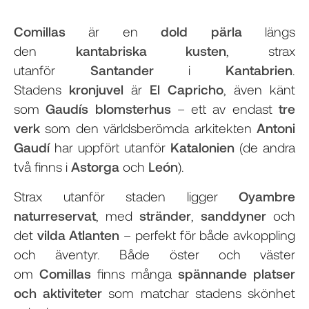
Comillas
är en
dold pärla
längs
den
kantabriska kusten
, strax
utanför
Santander
i
Kantabrien
.
Stadens
kronjuvel
är
El Capricho
, även känt
som
Gaudís blomsterhus
– ett av endast
tre
verk
som den världsberömda arkitekten
Antoni
Gaudí
har uppfört utanför
Katalonien
(de andra
två finns i
Astorga
och
León
).
Strax utanför staden ligger
Oyambre
naturreservat
, med
stränder
,
sanddyner
och
det
vilda Atlanten
– perfekt för både avkoppling
och äventyr. Både öster och väster
om
Comillas
finns många
spännande platser
och aktiviteter
som matchar stadens skönhet