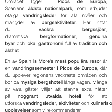
Området ligger i
Picos de Europa
,
Spaniens
äldsta nationalpark
, som erbjuder
otaliga
vandringsleder
för alla nivåer och
mängder av
bergsaktiviteter
. Här hittar
du
vackra bergssjöar
,
dramatiska
bergformationer
,
genuina
byar
och
lokal gastronomi
full av
tradition och
äkthet
.
En av
Spain is More's mest populära resor
är
en
vandringssemester i Picos de Europa
, där
du upplever regionens vackraste områden och
bor på
mysiga bergshotell
längs vägen. Många
av våra gäster väljer att stanna extra nätter
på
noggrant utvalda hotell
för att
utforska
vandringsleder
,
aktiviteter
och
kulinarisk
upplevelser
som vi rekommenderar.