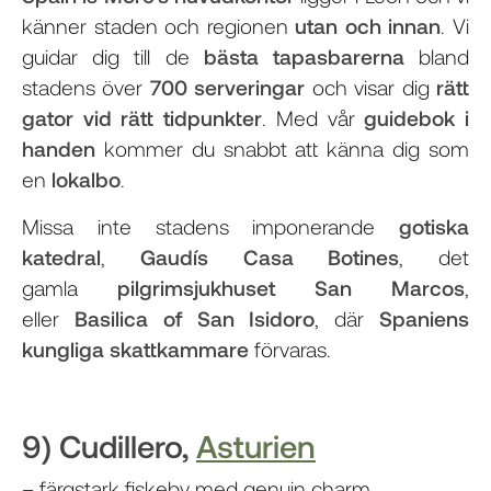
känner staden och regionen
utan och innan
. Vi
guidar dig till de
bästa tapasbarerna
bland
stadens över
700 serveringar
och visar dig
rätt
gator vid rätt tidpunkter
. Med vår
guidebok i
handen
kommer du snabbt att känna dig som
en
lokalbo
.
Missa inte stadens imponerande
gotiska
katedral
,
Gaudís Casa Botines
, det
gamla
pilgrimsjukhuset San Marcos
,
eller
Basilica of San Isidoro
, där
Spaniens
kungliga skattkammare
förvaras.
9) Cudillero,
Asturien
– färgstark fiskeby med genuin charm