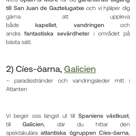
till San Juan de Gaztelugatxe
och vi hjälper dig
gärna att uppleva
både
kapellet
,
vandringen
och
andra
fantastiska sevärdheter
i området på
bästa sätt.
2) Cíes-öarna,
Galicien
– paradisstränder och vandringsleder mitt i
Atlanten
Vi beger oss längst ut till
Spaniens västkust
,
till
Galicien
, där du hittar den
spektakulära
atlantiska ögruppen Cíes-öarna
,