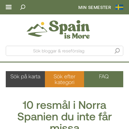
MIN SEMESTER
Sök bloggar & reseförslag
Sök på karta
Sök efter
FAQ
kategori
10 resmål i Norra
Spanien du inte får
missa