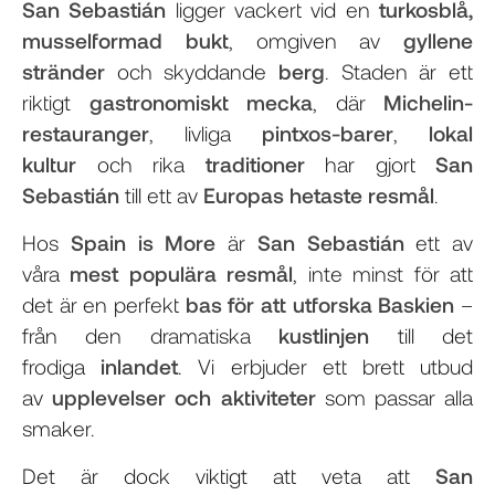
San Sebastián
ligger vackert vid en
turkosblå,
musselformad bukt
, omgiven av
gyllene
stränder
och skyddande
berg
. Staden är ett
riktigt
gastronomiskt mecka
, där
Michelin-
restauranger
, livliga
pintxos-barer
,
lokal
kultur
och rika
traditioner
har gjort
San
Sebastián
till ett av
Europas hetaste resmål
.
Hos
Spain is More
är
San Sebastián
ett av
våra
mest populära resmål
, inte minst för att
det är en perfekt
bas för att utforska Baskien
–
från den dramatiska
kustlinjen
till det
frodiga
inlandet
. Vi erbjuder ett brett utbud
av
upplevelser och aktiviteter
som passar alla
smaker.
Det är dock viktigt att veta att
San