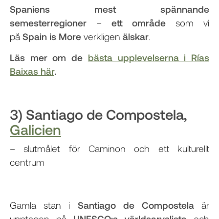
Spaniens mest spännande
semesterregioner
–
ett område
som vi
på
Spain is More
verkligen
älskar
.
Läs mer om de
bästa upplevelserna i Rías
Baixas här
.
3) Santiago de Compostela,
Galicien
– slutmålet för Caminon och ett kulturellt
centrum
Gamla stan i
Santiago de Compostela
är
upptagen på
UNESCO:s världsarvslista
och