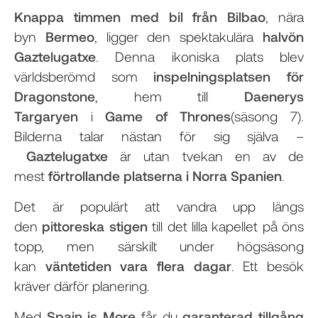
Knappa timmen med bil från Bilbao
, nära
byn
Bermeo
, ligger den spektakulära
halvön
Gaztelugatxe
. Denna ikoniska plats blev
världsberömd som
inspelningsplatsen för
Dragonstone
, hem till
Daenerys
Targaryen
i
Game of Thrones
(säsong 7).
Bilderna talar nästan för sig själva –
Gaztelugatxe
är utan tvekan en av de
mest
förtrollande platserna i Norra Spanien
.
Det är populärt att vandra upp längs
den
pittoreska stigen
till det lilla kapellet på öns
topp, men särskilt under högsäsong
kan
väntetiden vara flera dagar
. Ett besök
kräver därför planering.
Med
Spain is More
får du
garanterad tillgång