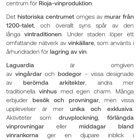
centrum för
Rioja-vinproduktion
.
Det
historiska centrumet
omges av
murar från
1200-talet
, och överallt syns spår av den
långa
vintraditionen
. Under staden löper ett
omfattande nätverk av
vinkällare
, som använts i
århundraden för
lagring av vin
.
Laguardia
är omgiven
av
vingårdar
och
bodegor
– vissa designade
av
berömda arkitekter
, andra mer
traditionella
vinhus
med egen charm. Många
erbjuder
besök och provningar
, men vissa
upplevelser är mer
unika och exklusiva
.
Aktiviteter som
druvplockning
,
förlängda
vinprovningar
eller
middagar bland
vinrankorna
ger en djupare inblick i