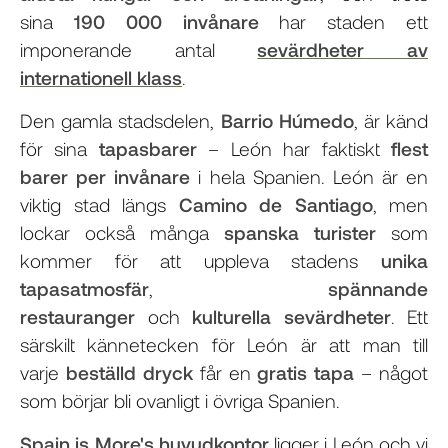
sina
190 000 invånare
har staden ett
imponerande antal
sevärdheter av
internationell klass
.
Den gamla stadsdelen,
Barrio Húmedo
, är känd
för sina
tapasbarer
– León har faktiskt
flest
barer per invånare
i hela Spanien. León är en
viktig stad längs
Camino de Santiago
, men
lockar också många
spanska turister
som
kommer för att uppleva stadens
unika
tapasatmosfär
,
spännande
restauranger
och
kulturella sevärdheter
. Ett
särskilt kännetecken för León är att man till
varje
beställd dryck
får en
gratis tapa
– något
som börjar bli ovanligt i övriga Spanien.
Spain is More's huvudkontor
ligger i León och vi