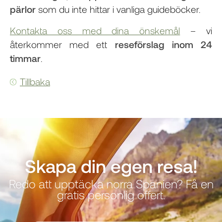
pärlor
som du inte hittar i vanliga guideböcker.
Kontakta oss med dina önskemål
– vi
återkommer med ett
reseförslag inom 24
timmar
.
Tillbaka
Skapa din egen resa!
Redo att upptäcka norra Spanien? Få en
gratis personlig offert.