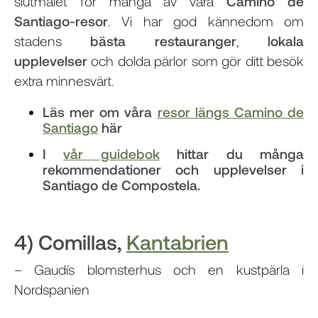
slutmålet för många av våra
Camino de
Santiago-resor
. Vi har god kännedom om
stadens
bästa restauranger
,
lokala
upplevelser
och dolda pärlor som gör ditt besök
extra minnesvärt.
Läs mer om våra
resor längs Camino de
Santiago
här
I
vår guidebok
hittar du många
rekommendationer och upplevelser i
Santiago de Compostela.
4) Comillas,
Kantabrien
– Gaudís blomsterhus och en kustpärla i
Nordspanien