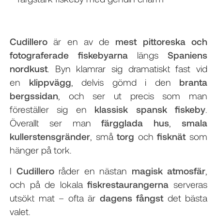
Cudillero
är en av de
mest pittoreska och
fotograferade fiskebyarna
längs
Spaniens
nordkust
. Byn klamrar sig dramatiskt fast vid
en
klippvägg
, delvis gömd i den
branta
bergssidan
, och ser ut precis som man
föreställer sig en
klassisk spansk fiskeby
.
Överallt ser man
färgglada hus
,
smala
kullerstensgränder
, små
torg
och
fisknät
som
hänger på tork.
I
Cudillero
råder en nästan
magisk atmosfär
,
och på de lokala
fiskrestaurangerna
serveras
utsökt mat – ofta är
dagens fångst
det bästa
valet.