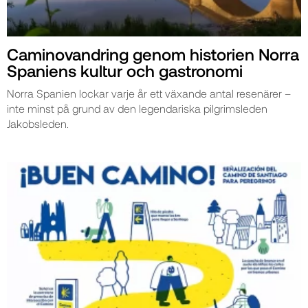
Caminovandring genom historien Norra
Spaniens kultur och gastronomi
Norra Spanien lockar varje år ett växande antal resenärer –
inte minst på grund av den legendariska pilgrimsleden
Jakobsleden.