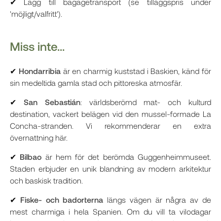
✔ Lägg till bagagetransport (se tilläggspris under
'möjligt/valfritt').
Miss inte...
✔
Hondarribia
är en charmig kuststad i Baskien, känd för
sin medeltida gamla stad och pittoreska atmosfär.
✔
San Sebastián
: världsberömd mat- och kulturd
destination, vackert belägen vid den mussel-formade La
Concha-stranden. Vi rekommenderar en extra
övernattning här.
✔
Bilbao
är hem för det berömda Guggenheimmuseet.
Staden erbjuder en unik blandning av modern arkitektur
och baskisk tradition.
✔
Fiske- och badorterna
längs vägen är några av de
mest charmiga i hela Spanien. Om du vill ta vilodagar