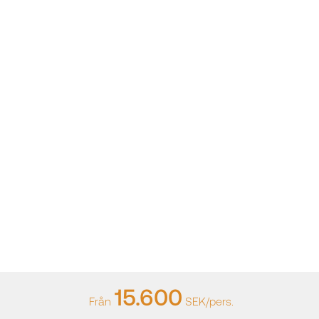
15.600
Från
SEK/pers.