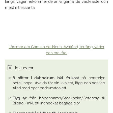
längs vägen rekommenderar vi gärna de vackraste och
mest intressanta.
Läs mer om Camino del Norte: Avstånd, terräng, väder
och bra råd.
Inkluderar
8 nätter i dubbelrum inkl. frukost
på charmiga
hotell noga utvalda för sin kvalitet, läge och service.
Alltid med eget badrum/toalett.
Flyg t/r
från Köpenhamn/Stockholm/Göteborg till
Bilbao - inkl. ett incheckat bagage p.p.*
Transport från Bilbao till Hondarribia.