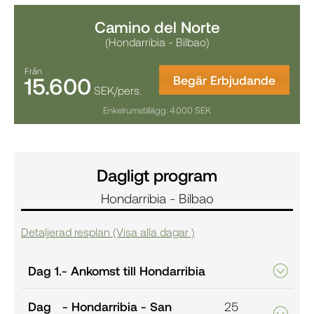
Camino del Norte
(Hondarribia - Bilbao)
Från
15.600
Begär Erbjudande
SEK/pers.
Enkelrumstillägg: 4.000 SEK
Dagligt program
Hondarribia - Bilbao
Detaljerad resplan (Visa alla dagar )
Dag 1.
- Ankomst till Hondarribia
Dag
- Hondarribia - San
25