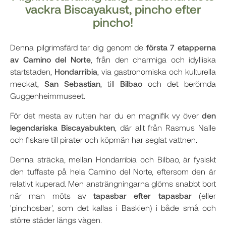
vackra Biscayakust, pincho efter
pincho!
Denna pilgrimsfärd tar dig genom de
första 7 etapperna
av Camino del Norte
, från den charmiga och idylliska
startstaden,
Hondarribia
, via gastronomiska och kulturella
meckat,
San Sebastian
, till
Bilbao
och det berömda
Guggenheimmuseet.
För det mesta av rutten har du en magnifik vy över
den
legendariska Biscayabukten
, där allt från Rasmus Nalle
och fiskare till pirater och köpmän har seglat vattnen.
Denna sträcka, mellan Hondarribia och Bilbao, är fysiskt
den tuffaste på hela Camino del Norte, eftersom den är
relativt kuperad. Men ansträngningarna glöms snabbt bort
när man möts av
tapasbar efter tapasbar
(eller
'pinchosbar', som det kallas i Baskien) i både små och
större städer längs vägen.