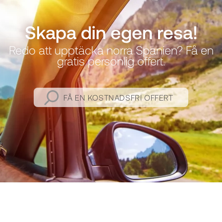
Skapa din egen resa!
Redo att upptäcka norra Spanien? Få en
gratis personlig offert.
FÅ EN KOSTNADSFRI OFFERT