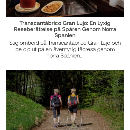
Transcantábrico Gran Lujo: En Lyxig
Reseberättelse på Spåren Genom Norra
Spanien
Stig ombord på Transcantábrico Gran Lujo och
ge dig ut på en äventyrlig tågresa genom
norra Spanien...