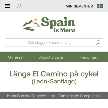
MIN SEMESTER
Sök bloggar & reseförslag
Om resan
Dagligt program
Preguntas
Längs El Camino på cykel
(León-Santiago)
Karta Camino Francés: León - Santiago de Compostela