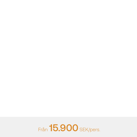
15.900
Från
SEK/pers.