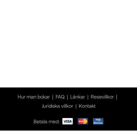
Hur man bokar
FAQ
Länkar
Resevillkor
Juridiska villkor
Kontakt
Betala med: