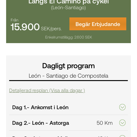
Längs El Camino på cykel
(León-Santiago)
Från
15.900
Begär Erbjudande
SEK/pers.
Enkelrumstillägg: 2.600 SEK
Dagligt program
León - Santiago de Compostela
Detaljerad resplan (Visa alla dagar )
Dag 1.
- Ankomst i León
Dag 2.
- León - Astorga
50 Km