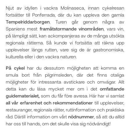
Njut av idyllen i vackra Molinaseca, innan cykelresan
fortsätter till Ponferrada, där du kan uppleva den gamla
Tempelriddarborgen
. Turen går genom några av
Spaniens mest
framåtstormande vinområden
, vars vin,
på lämpligt sätt, kan ackompanjeras av de många utsökta
regionala rätterna. Så kunde vi fortsätta att räkna upp
upplevelser längs rutten, vare sig de är gastronomiska,
kulturella eller i den vackra naturen.
På cykel
har du dessutom möjligheten att komma en
smula bort från pilgrimsleden, där det finns otaliga
möjligheter för intressanta avstickare och omvägar. Allt
detta kan du läsa mycket mer om i det
omfattande
guidematerialet,
som du får före avresa. Här har vi samlat
all vår erfarenhet och rekommendationer
till upplevelser,
restauranger, regionala rätter, ruttinformation och praktiska
råd. Därtill information om vårt
nödnummer
, så att du alltid
har oss till hands, om det skulle visa sig nödvändigt!