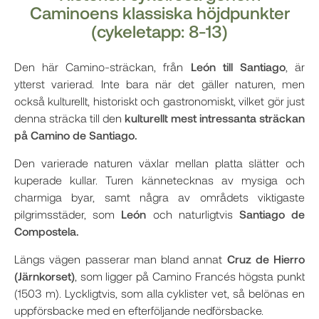
Caminoens klassiska höjdpunkter
(cykeletapp: 8-13)
Den här Camino-sträckan, från
León till Santiago
, är
ytterst varierad. Inte bara när det gäller naturen, men
också kulturellt, historiskt och gastronomiskt, vilket gör just
denna sträcka till den
kulturellt mest intressanta sträckan
på Camino de Santiago.
Den varierade naturen växlar mellan platta slätter och
kuperade kullar. Turen kännetecknas av mysiga och
charmiga byar, samt några av områdets viktigaste
pilgrimsstäder, som
León
och naturligtvis
Santiago de
Compostela.
Längs vägen passerar man bland annat
Cruz de Hierro
(Järnkorset)
, som ligger på Camino Francés högsta punkt
(1503 m). Lyckligtvis, som alla cyklister vet, så belönas en
uppförsbacke med en efterföljande nedförsbacke.