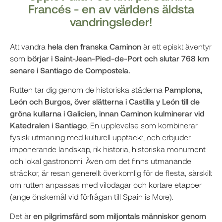
Francés - en av världens äldsta
vandringsleder!
Att vandra
hela den franska Caminon
är ett episkt äventyr
som
börjar i Saint-Jean-Pied-de-Port och slutar 768 km
senare i Santiago de Compostela.
Rutten tar dig genom de historiska städerna
Pamplona,
León och Burgos, över slätterna i Castilla y León till de
gröna kullarna i Galicien, innan Caminon kulminerar vid
Katedralen i Santiago
. En upplevelse som kombinerar
fysisk utmaning med kulturell upptäckt, och erbjuder
imponerande landskap, rik historia, historiska monument
och lokal gastronomi. Även om det finns utmanande
sträckor, är resan generellt överkomlig för de flesta, särskilt
om rutten anpassas med vilodagar och kortare etapper
(ange önskemål vid förfrågan till Spain is More).
Det är
en pilgrimsfärd som miljontals människor genom