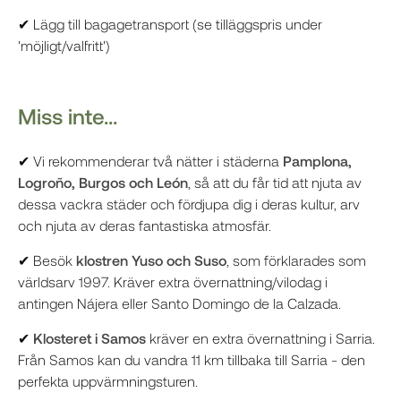
✔ Lägg till bagagetransport (se tilläggspris under
'möjligt/valfritt')
Miss inte...
✔ Vi rekommenderar två nätter i städerna
Pamplona,
Logroño, Burgos och León
, så att du får tid att njuta av
dessa vackra städer och fördjupa dig i deras kultur, arv
och njuta av deras fantastiska atmosfär.
✔ Besök
klostren Yuso och Suso
, som förklarades som
världsarv 1997. Kräver extra övernattning/vilodag i
antingen Nájera eller Santo Domingo de la Calzada.
✔
Klosteret i Samos
kräver en extra övernattning i Sarria.
Från Samos kan du vandra 11 km tillbaka till Sarria - den
perfekta uppvärmningsturen.