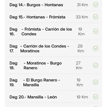
Dag 14.
- Burgos - Hontanas
31 Km
Dag 15.
- Hontanas - Frómista
33 Km
Dag
- Frómista - Carrión de los
19
16.
Condes
Km
Dag
- Carrión de los Condes -
29
17.
Moratinos
Km
Dag
- Moratinos - Burgo
27
18.
Ranero
Km
Dag
- El Burgo Ranero -
19
19.
Mansilla
Km
Dag 20.
- Mansilla - León
19 Km