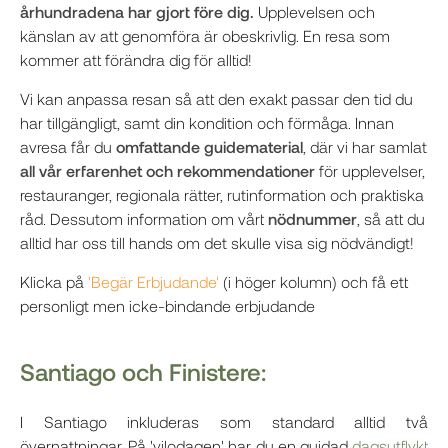
århundradena har gjort före dig.
Upplevelsen och
känslan av att genomföra är obeskrivlig. En resa som
kommer att förändra dig för alltid!
Vi kan anpassa resan så att den exakt passar den tid du
har tillgängligt, samt din kondition och förmåga. Innan
avresa får du
omfattande guidematerial
, där vi har samlat
all vår erfarenhet och rekommendationer
för upplevelser,
restauranger, regionala rätter, rutinformation och praktiska
råd. Dessutom information om vårt
nödnummer
, så att du
alltid har oss till hands om det skulle visa sig nödvändigt!
Klicka på
'Begär Erbjudande'
(i höger kolumn) och få ett
personligt men icke-bindande erbjudande
Santiago och Finistere:
I Santiago inkluderas som standard alltid två
övernattningar. På 'vilodagen' har du en guidad
dagsutflykt