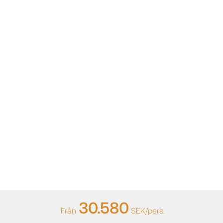
30.580
Från
SEK/pers.