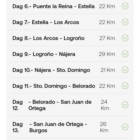
Dag 6.
- Puente la Reina - Estella
22 Km
Dag 7.
- Estella - Los Arcos
22 Km
Dag 8.
- Los Arcos - Logroño
27 Km
Dag 9.
- Logroño - Nájera
29 Km
Dag 10.
- Nájera - Sto. Domingo
21 Km
Dag 11.
- Sto. Domingo - Belorado
22 Km
Dag
- Belorado - San Juan de
24
12.
Ortega
Km
Dag
- San Juan de Ortega -
26
13.
Burgos
Km