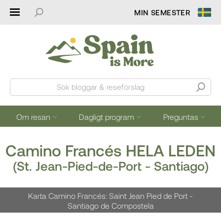
MIN SEMESTER
Sök bloggar & reseförslag
Om resan
Dagligt program
Preguntas
Camino Francés HELA LEDEN
(St. Jean-Pied-de-Port - Santiago)
Karta Camino Francés: Saint Jean Pied de Port -
Santiago de Compostela