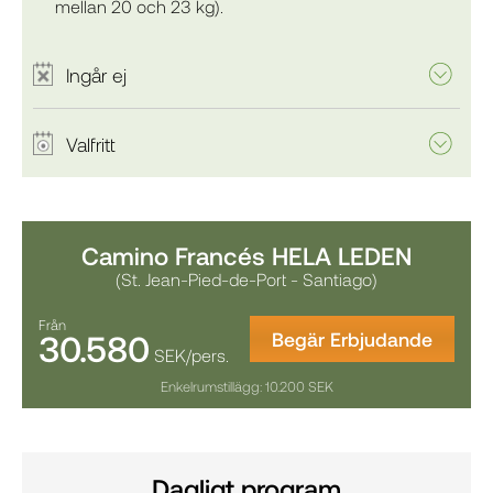
mellan 20 och 23 kg).
Ingår ej
Valfritt
Camino Francés HELA LEDEN
(St. Jean-Pied-de-Port - Santiago)
Från
30.580
Begär Erbjudande
SEK/pers.
Enkelrumstillägg: 10.200 SEK
Dagligt program