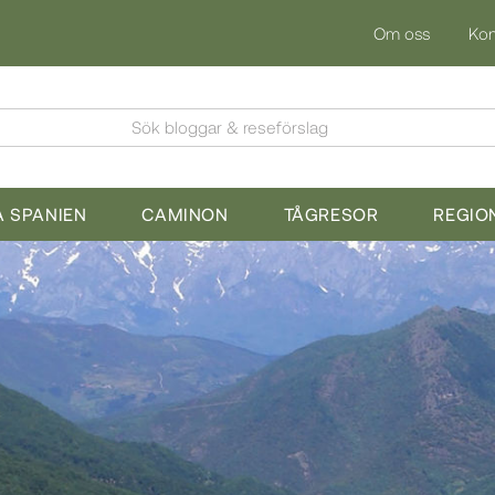
Om oss
Kon
Sök bloggar & reseförslag
 SPANIEN
CAMINON
TÅGRESOR
REGIO