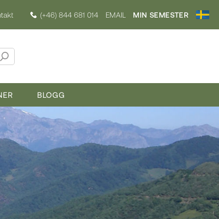
takt
(+46) 844 681 014
EMAIL
MIN SEMESTER
NER
BLOGG